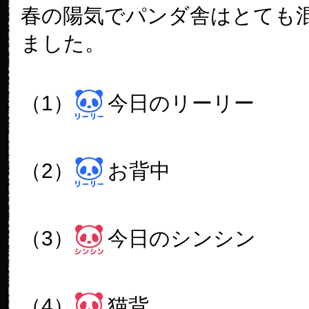
春の陽気でパンダ舎はとても
ました。
（1）
今日のリーリー
（2）
お背中
（3）
今日のシンシン
（4）
猫背