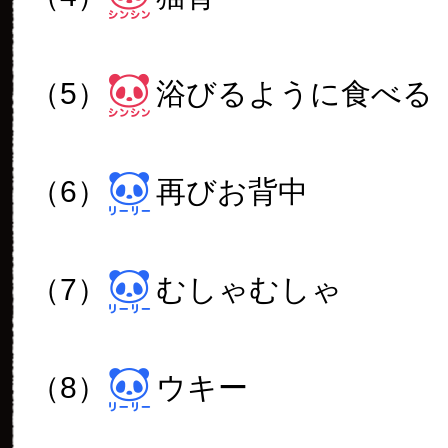
（5）
浴びるように食べる
（6）
再びお背中
（7）
むしゃむしゃ
（8）
ウキー