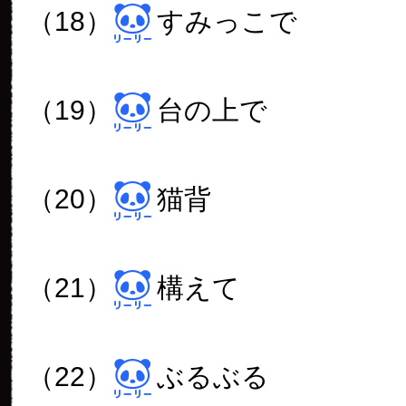
（18）
すみっこで
（19）
台の上で
（20）
猫背
（21）
構えて
（22）
ぶるぶる