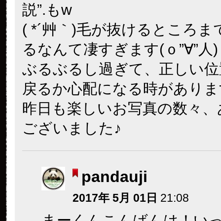
説”.もw
( *´艸｀)毛が抜けるところ
るなんて凄すぎます(ｏ”∀”人)
ぶるぶるし過ぎて、正しい位
戻るか心配になる時がありますね
昨日も楽しいお写真の数々、
ございました♪
pandauji
2017年 5月 01日
21:08
まーくんこんばんは！い