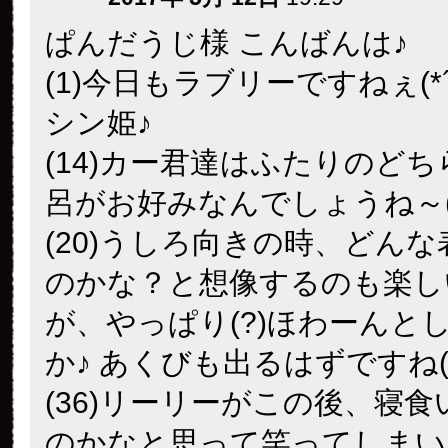
ぱんだうじ様 こんばんは♪
(1)今日もラブリーですねぇ(*
シン姫♪
(14)カー君達はふたりのど
呂がお好みなんでしょうね～(^
(20)うしろ向きの時、どん
のかな？と想像するのも楽し
が、やっぱり(?)ほわーんと
か♪ あくびも出るはずですね(^
(36)リーリーがこの後、寝
のかなと思って笑ってしまいま