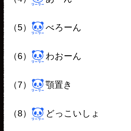
（5）
べろーん
（6）
わおーん
（7）
顎置き
（8）
どっこいしょ