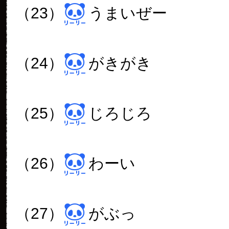
（23）
うまいぜー
（24）
がきがき
（25）
じろじろ
（26）
わーい
（27）
がぶっ