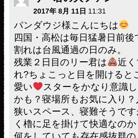
2017年 8月 11日
11:31
パンダウジ様こんにちは
四国・高松は毎日猛暑日前後
割れは台風通過の日のみ。
残業２日目のリー君は
近く
れ?ちょこっと目を開けると
愛い
スターをかなり意識
かも？寝場所もお気に入り？
狭いスペース、寝難そうです
く櫓に足を掛けて快適なのか
何をしていても存在感抜群の