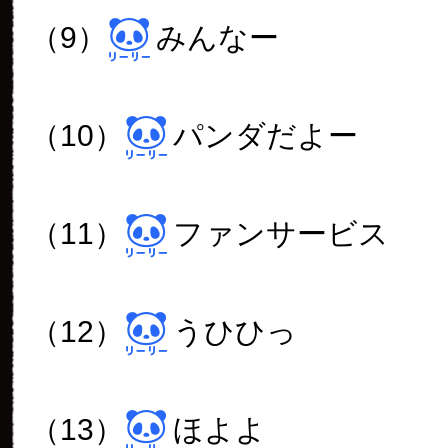
（9）
みんなー
（10）
パンダだよー
（11）
ファンサービス
（12）
うひひっ
（13）
ほよよ