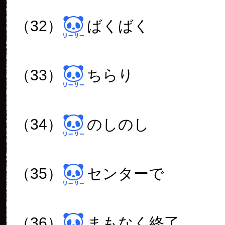
（32）
ばくばく
（33）
ちらり
（34）
のしのし
（35）
センターで
（36）
まもなく終了