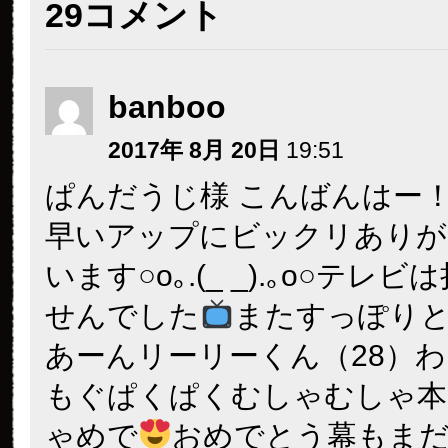
29コメント
banboo
2017年 8月 20日
19:51
ぱんだうじ様 こんばんはー
早いアップにビックリありが
います○o｡.(_ _).｡o○テレ
せんでした
またすっぽり
あーんリーリーくん（28）
もぐぱくぱくむしゃむしゃ本
ゃめで
おめでとう幕もま