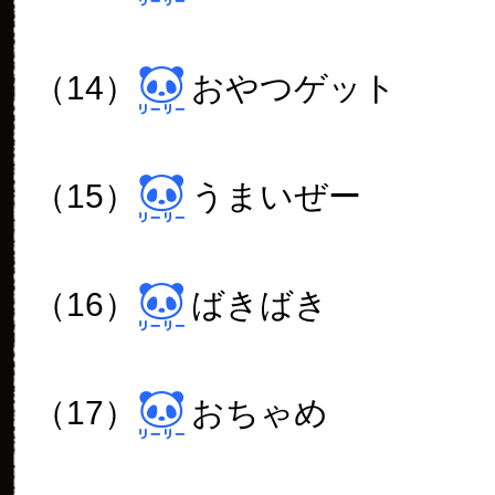
（14）
おやつゲット
（15）
うまいぜー
（16）
ばきばき
（17）
おちゃめ