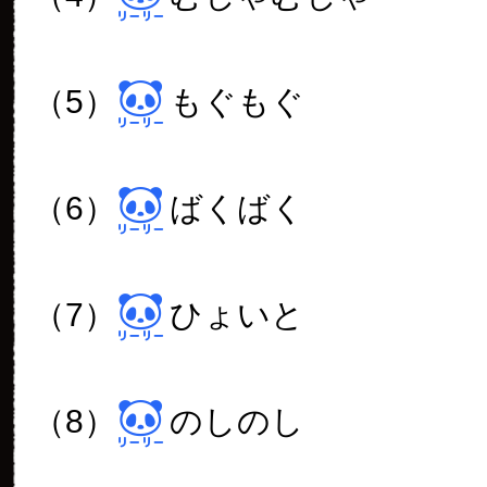
（5）
もぐもぐ
（6）
ばくばく
（7）
ひょいと
（8）
のしのし