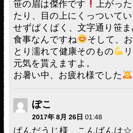
笹の眉は傑作です
上がった
たり、目の上にくっついてい
せずぱくぱく、文字通り笹ま
食事なんですね
そして、
とり濡れて健康そのもの
リ
元気を貰えますよ。
お暑い中、お疲れ様でした
ぽこ
2017年 8月 26日
01:48
ぱんだうじ様 こんばんは☆