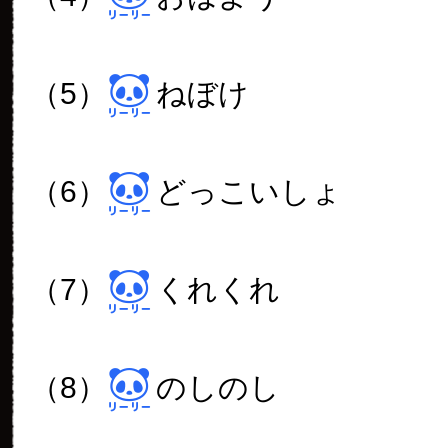
（5）
ねぼけ
（6）
どっこいしょ
（7）
くれくれ
（8）
のしのし