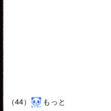
（64）
よいしょ
（65）
がさごそ
（66）
広々
（67）
センターで
（68）
営業中