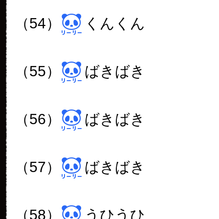
写真だと思います。
パンダって生まれたばかりの
っぽが後ろ足と同じくらいの
に、どうしてその後あまり伸
しょうか？不思議です。
kazu
2017年 10月 23日
00:29
氏様、台風接近の中お疲れ様で
_)m
選挙や台風で人出も少なく、