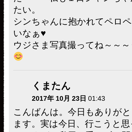
2017年 10月 23日
07:22
pandauji様 おはようござい
雨の中、沢山お写真ありがと
ました！今日は台風が過ぎれ
られるかな？お部屋は飼育員
距離も近くて、リーリー的に
しいのかも？くれくれ催促が
すね♪
最後のお写真、天井はあんな
るのですね！何気にはじめて
扇風機も完備してるんですね