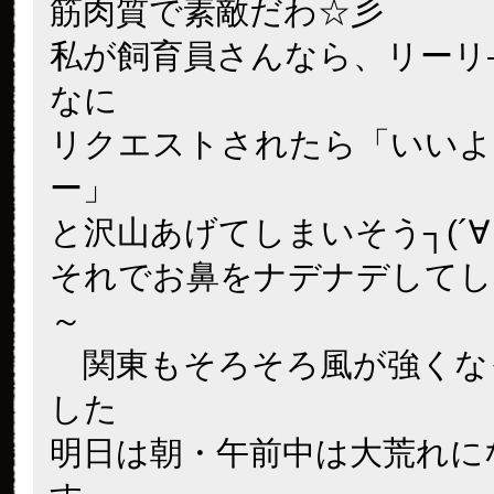
ャンシャンのカードゲットと
ーいっぱい見れると、うひう
だったのですが見事撃沈
雨
出たご褒美もなく、靴濡らし
た。でもうじ様のおかげでい
見れて感謝です
お尻
し
プ！大満足です！いつもでろ
てたり座って寝ているとポっ
に立ってるとなかなかカクカ
のですね
行きたかったな