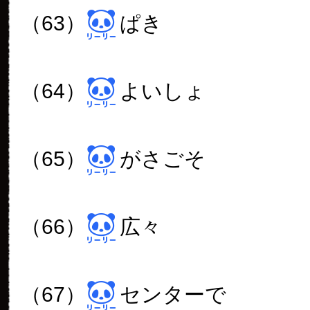
無事に過ぎ去る事を願うばか
明日は休園日。
ゆっくりとお過ごし出来ると
ですが。
kazu
2017年 10月 23日
00:50
氏様、失礼致しましたm(_ _)
本日、23日は休園日ではあ
した。
申し訳ありません^^;