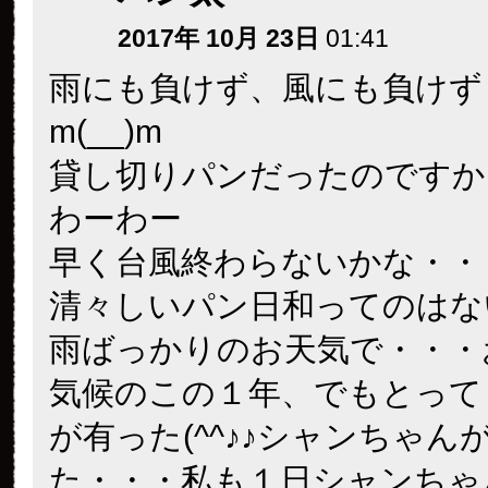
今日は風が強いですね。気を
出かけください(*ﾟ∀ﾟ*)／
みーみー
2017年 10月 23日
07:16
おはようございます。今日も
りーりー、たさんありがとう
す。くれくれ、のあとの、だ
ボです☺
naru