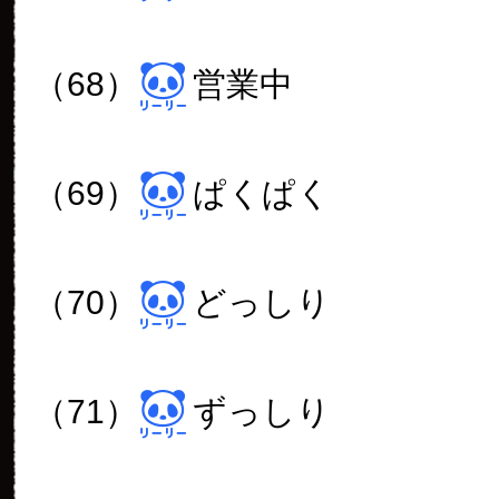
台風一過でしょうか？
気を付けてお出掛け下さいませm
ぽこ
2017年 10月 23日
01:08
ぱんだうじ様 こんばんは☆
リーリ―「もっとくれ～」の
中々
筋肉質で素敵だわ☆彡
私が飼育員さんなら、リーリ