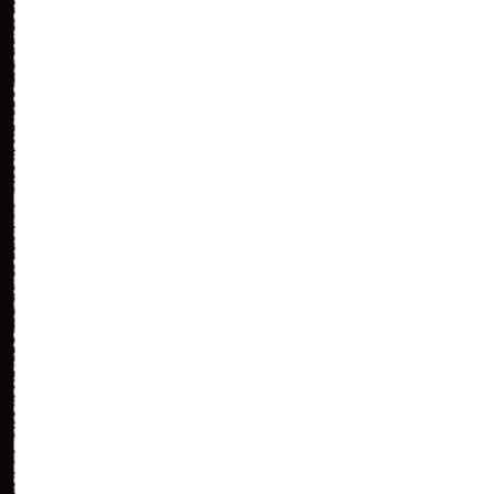
（41）
もっと
（42）
はいはい
（43）
ありがと
（44）
もっと
（45）
だめか