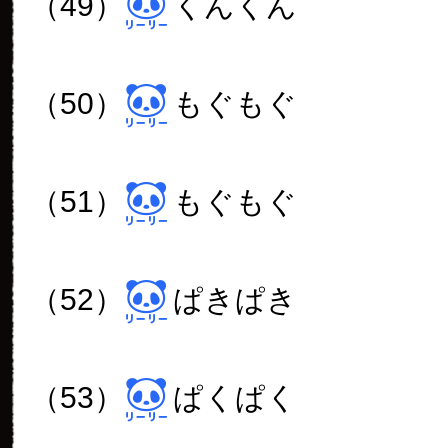
以上、今日のパンダでした！
25コメント
柴一路
2017年 10月 23日
00:20
ぱんだうじ様、こんばんは。
風接近の中、有り難うござい
(26)しっぽ、超カワイイで
に埋もれてしまっているので