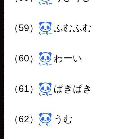
も、しっかりと営業
そして、氏様も沢山リーパパ
さり、本当に有り難く頭が下
m(_ _)m
今日は一歩も家を出ずにおり
で、家に居ながらリーパパの
ることができる幸せを感じ、
陰です(^^)
(36)なんだか少し寂しそう・
や風の音、動物さん達、自
は言え、気になりますよね。