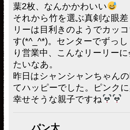
パンダでパン
2017年 10月 23日
06:12
ぱんだうじさまおはようござ
(@@
雨の中ありがとうございます
りーくんのくれくれ、たくさ
嬉しいですね
でも最後はもらえなかったのね
おしりやしっぽも観察できる
毎日ぱんだならではですね