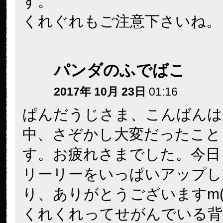
tomoyuchi
2017年 10月 23日
04:11
ぱんだうじ様、おはようござ
台風が気になり目覚めました
台風の風の音気にしているか
リー君のおしりのアップを見
ンシャンちゃんのまだ真っ白
いお尻が頭に浮かびました。
うに元気で長生きしますよう
悪天候の中、有難うございま