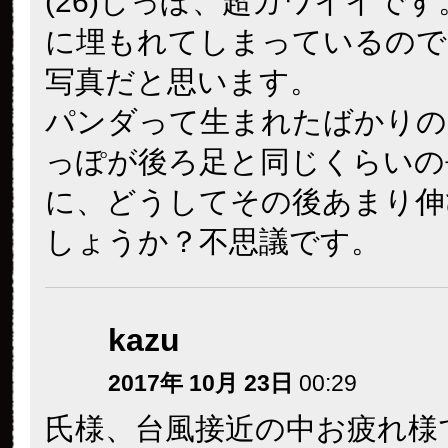
パンダのふでばこ
2017年 10月 23日
01:16
ぱんだうじさま、こんばんは
中、さぞかし大変だったこと
す。お疲れさまでした。今日
リーリーをいっぱいアップし
り、ありがとうございますm(_
くれくれってせがんでいる背
葉2枚、なんかかわいい
それから竹を選ぶ真剣な眼差