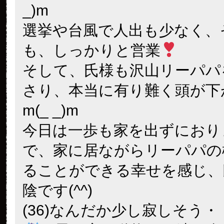
リーは目利きのようでカッコ
す(*^_^*)。センターでずっ
り営業中、こんなリーリーに
たいなあ。
昨日はシャンシャンちゃんの
てハッピーでした。ピンクに
幸せそうな親子ですね
パン太
2017年 10月 23日
01:41