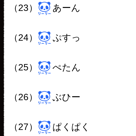
（23）
あーん
（24）
ぷすっ
（25）
ぺたん
（26）
ぶひー
（27）
ぱくぱく