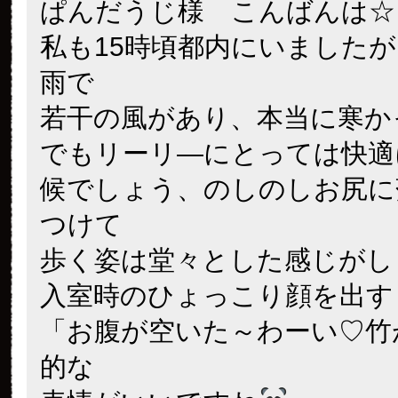
ぱんだうじ様 こんばんは☆
私も15時頃都内にいました
雨で
若干の風があり、本当に寒か
でもリーリ―にとっては快適
候でしょう、のしのしお尻に
つけて
歩く姿は堂々とした感じがし
入室時のひょっこり顔を出す
「お腹が空いた～わーい♡竹
的な