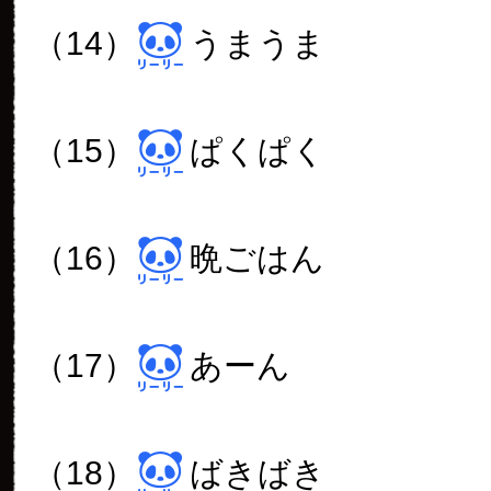
（14）
うまうま
（15）
ぱくぱく
（16）
晩ごはん
（17）
あーん
（18）
ばきばき