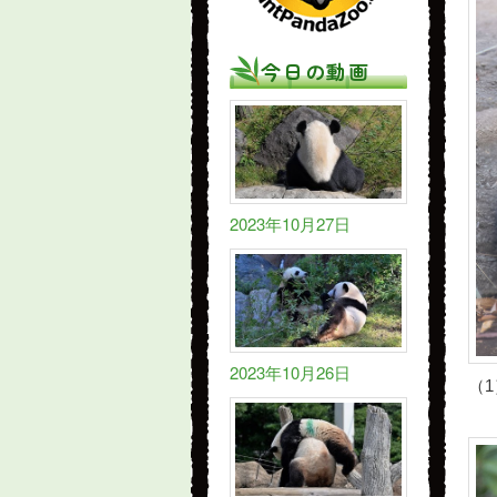
今日の動画
2023年10月27日
2023年10月26日
（1