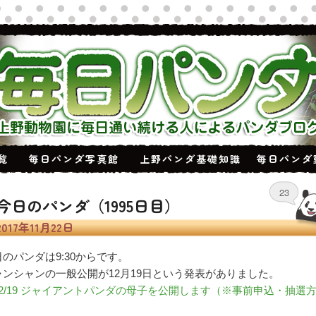
覧
毎日パンダ写真館
上野パンダ基礎知識
毎日パンダ
23
今日のパンダ（1995日目）
2017年11月22日
のパンダは9:30からです。
ャンシャンの一般公開が12月19日という発表がありました。
12/19 ジャイアントパンダの母子を公開します（※事前申込・抽選
）