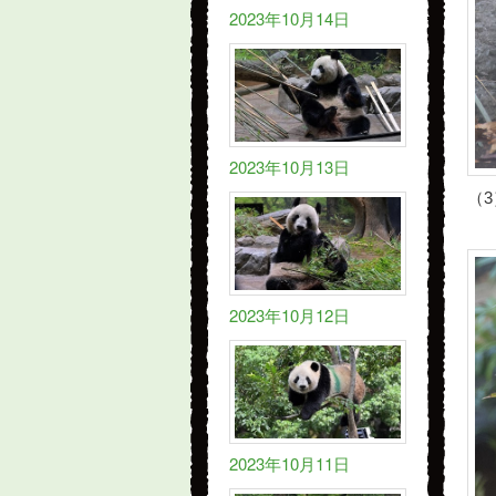
2023年10月14日
2023年10月13日
（3
2023年10月12日
2023年10月11日