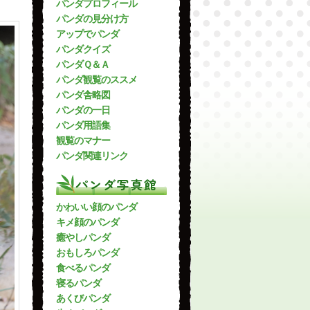
パンダプロフィール
パンダの見分け方
アップでパンダ
パンダクイズ
パンダＱ＆Ａ
パンダ観覧のススメ
パンダ舎略図
パンダの一日
パンダ用語集
観覧のマナー
パンダ関連リンク
パンダ写真館
かわいい顔のパンダ
キメ顔のパンダ
癒やしパンダ
おもしろパンダ
食べるパンダ
寝るパンダ
あくびパンダ