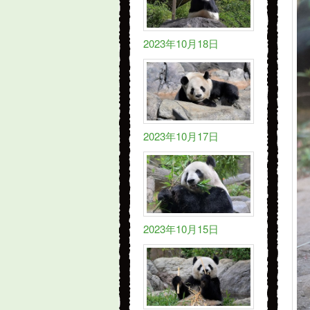
2023年10月18日
2023年10月17日
2023年10月15日