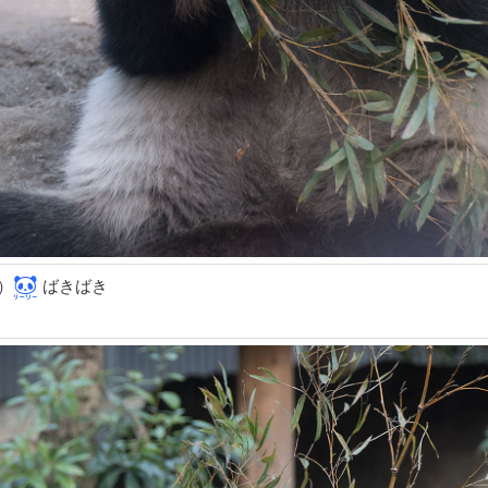
）
ばきばき