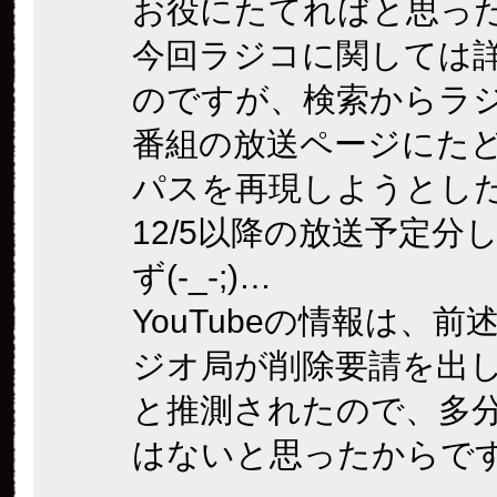
お役にたてればと思っ
今回ラジコに関しては
のですが、検索からラ
番組の放送ページにた
パスを再現しようとし
12/5以降の放送予定分
ず(-_-;)…
YouTubeの情報は、前
ジオ局が削除要請を出
と推測されたので、多
はないと思ったからで