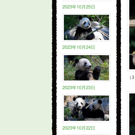
2023年10月25日
2023年10月24日
（3
2023年10月23日
2023年10月22日