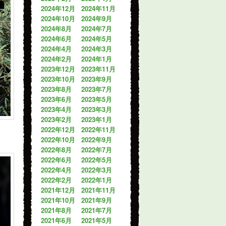
2024年12月
2024年11月
2024年10月
2024年9月
2024年8月
2024年7月
2024年6月
2024年5月
2024年4月
2024年3月
2024年2月
2024年1月
2023年12月
2023年11月
2023年10月
2023年9月
2023年8月
2023年7月
2023年6月
2023年5月
2023年4月
2023年3月
2023年2月
2023年1月
2022年12月
2022年11月
2022年10月
2022年9月
2022年8月
2022年7月
2022年6月
2022年5月
2022年4月
2022年3月
2022年2月
2022年1月
2021年12月
2021年11月
2021年10月
2021年9月
2021年8月
2021年7月
2021年6月
2021年5月