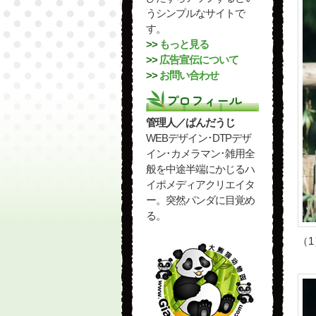
うシンプルなサイトで
す。
>>
もっと見る
>>
広告宣伝について
>>
お問い合わせ
プロフィール
管理人／ぱんだうじ
WEBデザイン･DTPデザ
イン･カメラマン･雑用全
般を中途半端にかじるハ
イポメディアクリエイタ
ー。突然パンダに目覚め
る。
（1