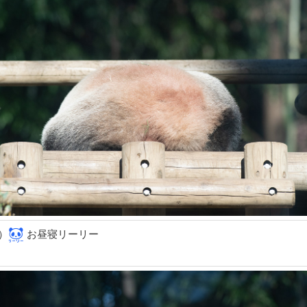
）
お昼寝リーリー