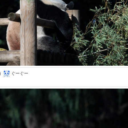
）
ぐーぐー