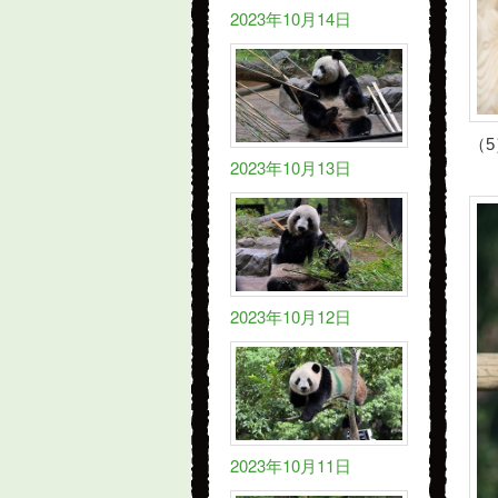
2023年10月14日
（5
2023年10月13日
2023年10月12日
2023年10月11日