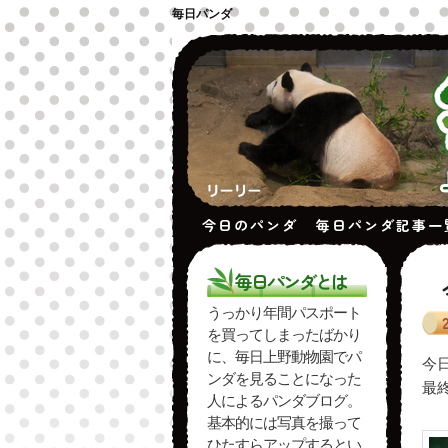
毎日パンダ
今日のパンダ
毎日パンダ記事一
毎日パンダとは
うっかり年間パスポート
を買ってしまったばかり
に、毎日上野動物園でパ
今
ンダを見ることになった
最
人によるパンダブログ。
基本的には写真を撮って
ひたすらアップするとい