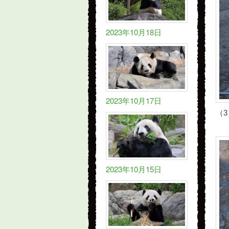
2023年10月18日
2023年10月17日
（3
2023年10月15日