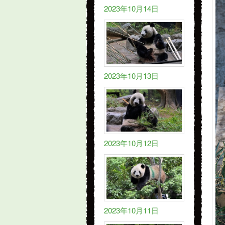
2023年10月14日
2023年10月13日
2023年10月12日
2023年10月11日