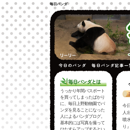
毎日パンダ
今日のパンダ
毎日パンダ記事一
毎日パンダとは
うっかり年間パスポート
を買ってしまったばかり
に、毎日上野動物園でパ
今
ンダを見ることになった
人
人によるパンダブログ。
噴
基本的には写真を撮って
り
ひたすらアップするとい