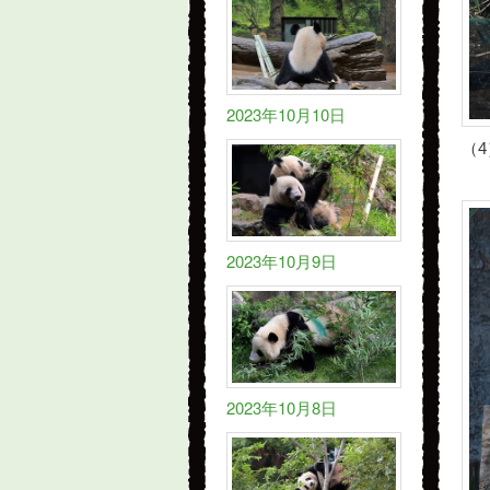
2023年10月10日
（4
2023年10月9日
2023年10月8日