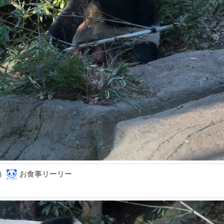
）
お食事リーリー