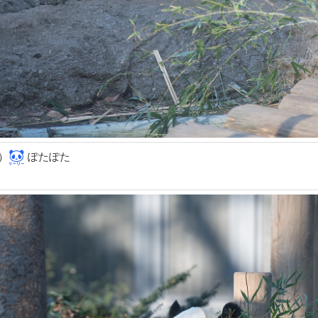
）
ぽたぽた