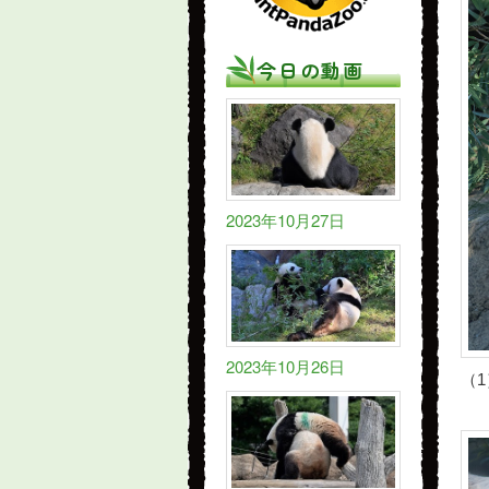
今日の動画
2023年10月27日
2023年10月26日
（1