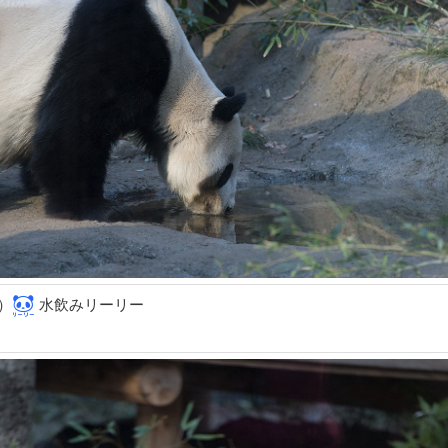
）
水飲みリーリー