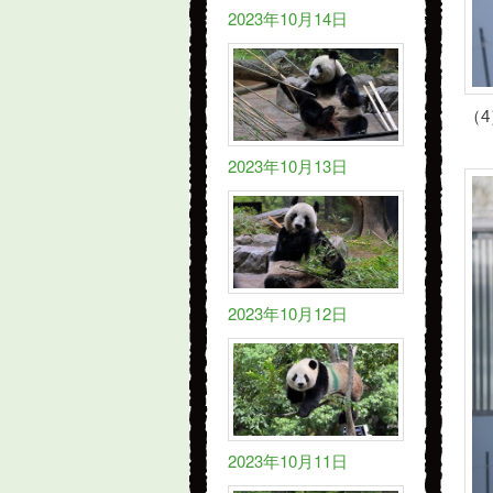
2023年10月14日
（4
2023年10月13日
2023年10月12日
2023年10月11日