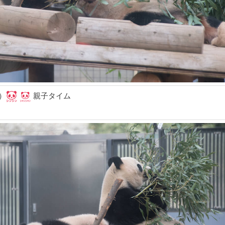
）
親子タイム