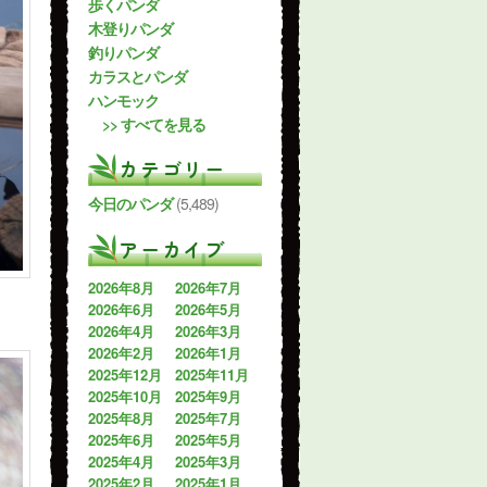
歩くパンダ
木登りパンダ
釣りパンダ
カラスとパンダ
ハンモック
>> すべてを見る
カテゴリー
今日のパンダ
(5,489)
アーカイブ
2026年8月
2026年7月
2026年6月
2026年5月
2026年4月
2026年3月
2026年2月
2026年1月
2025年12月
2025年11月
2025年10月
2025年9月
2025年8月
2025年7月
2025年6月
2025年5月
2025年4月
2025年3月
2025年2月
2025年1月