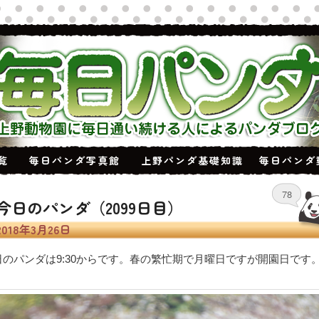
覧
毎日パンダ写真館
上野パンダ基礎知識
毎日パンダ
78
今日のパンダ（2099日目）
2018年3月26日
日のパンダは9:30からです。春の繁忙期で月曜日ですが開園日です