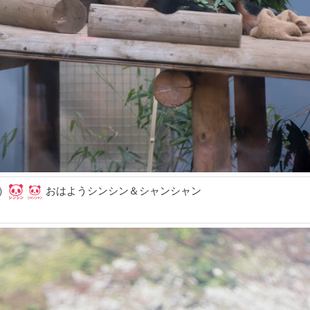
）
おはようシンシン＆シャンシャン