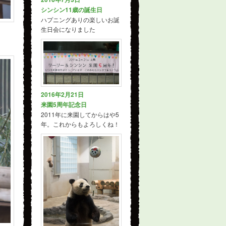
シンシン11歳の誕生日
ハプニングありの楽しいお誕
生日会になりました
2016年2月21日
来園5周年記念日
2011年に来園してからはや5
年。これからもよろしくね！