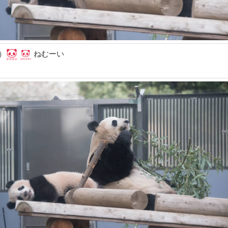
）
ねむーい