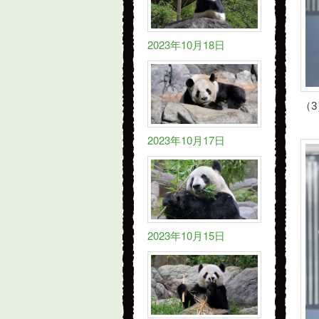
2023年10月18日
（3
2023年10月17日
2023年10月15日