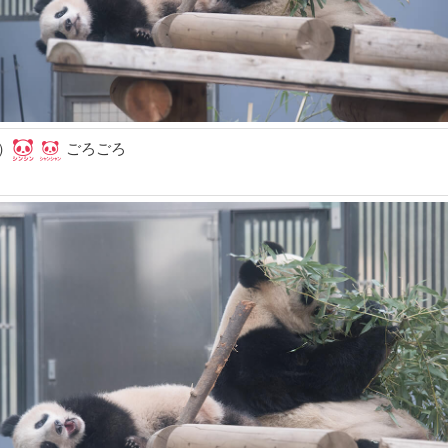
）
ごろごろ