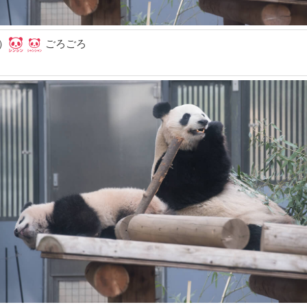
）
ごろごろ