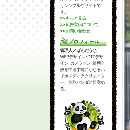
うシンプルなサイトで
す。
>>
もっと見る
>>
広告宣伝について
>>
お問い合わせ
プロフィール
管理人／ぱんだうじ
WEBデザイン･DTPデザ
イン･カメラマン･雑用全
般を中途半端にかじるハ
イポメディアクリエイタ
ー。突然パンダに目覚め
る。