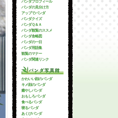
パンダプロフィール
パンダの見分け方
アップでパンダ
パンダクイズ
パンダＱ＆Ａ
パンダ観覧のススメ
パンダ舎略図
パンダの一日
パンダ用語集
観覧のマナー
パンダ関連リンク
パンダ写真館
かわいい顔のパンダ
キメ顔のパンダ
癒やしパンダ
おもしろパンダ
食べるパンダ
寝るパンダ
あくびパンダ