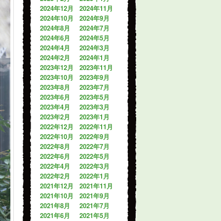
2024年12月
2024年11月
2024年10月
2024年9月
2024年8月
2024年7月
2024年6月
2024年5月
2024年4月
2024年3月
2024年2月
2024年1月
2023年12月
2023年11月
2023年10月
2023年9月
2023年8月
2023年7月
2023年6月
2023年5月
2023年4月
2023年3月
2023年2月
2023年1月
2022年12月
2022年11月
2022年10月
2022年9月
2022年8月
2022年7月
2022年6月
2022年5月
2022年4月
2022年3月
2022年2月
2022年1月
2021年12月
2021年11月
2021年10月
2021年9月
2021年8月
2021年7月
2021年6月
2021年5月