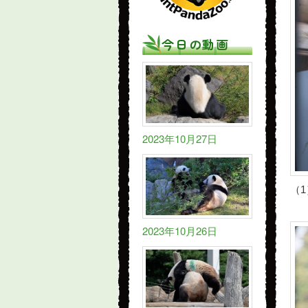
今日の動画
2023年10月27日
（1
2023年10月26日