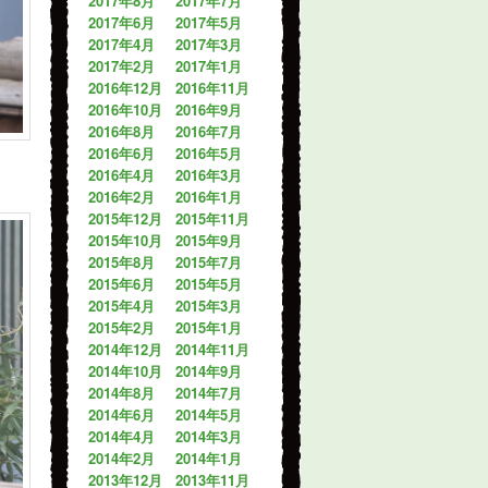
2017年8月
2017年7月
2017年6月
2017年5月
2017年4月
2017年3月
2017年2月
2017年1月
2016年12月
2016年11月
2016年10月
2016年9月
2016年8月
2016年7月
2016年6月
2016年5月
2016年4月
2016年3月
2016年2月
2016年1月
2015年12月
2015年11月
2015年10月
2015年9月
2015年8月
2015年7月
2015年6月
2015年5月
2015年4月
2015年3月
2015年2月
2015年1月
2014年12月
2014年11月
2014年10月
2014年9月
2014年8月
2014年7月
2014年6月
2014年5月
2014年4月
2014年3月
2014年2月
2014年1月
2013年12月
2013年11月