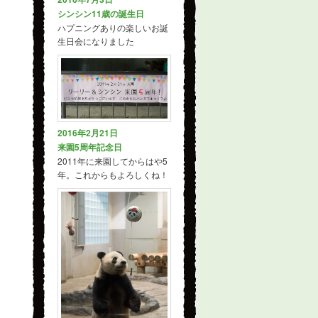
シンシン11歳の誕生日
ハプニングありの楽しいお誕
生日会になりました
2016年2月21日
来園5周年記念日
2011年に来園してからはや5
年。これからもよろしくね！