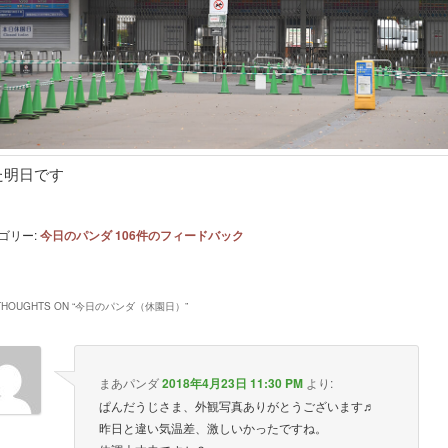
た明日です
ゴリー:
今日のパンダ
106
件のフィードバック
THOUGHTS ON “
今日のパンダ（休園日）
”
まあパンダ
2018年4月23日 11:30 PM
より:
ぱんだうじさま、外観写真ありがとうございます♬
昨日と違い気温差、激しいかったですね。