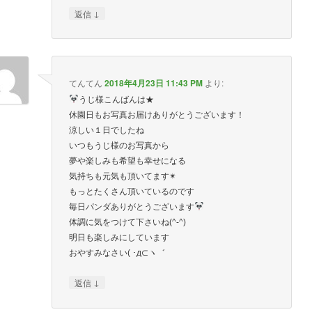
↓
返信
てんてん
2018年4月23日 11:43 PM
より:
うじ様こんばんは★
休園日もお写真お届けありがとうございます！
涼しい１日でしたね
いつもうじ様のお写真から
夢や楽しみも希望も幸せになる
気持ちも元気も頂いてます✴
もっとたくさん頂いているのです
毎日パンダありがとうございます
体調に気をつけて下さいね(^-^)
明日も楽しみにしています
おやすみなさい( ･д⊂ヽ゛
↓
返信