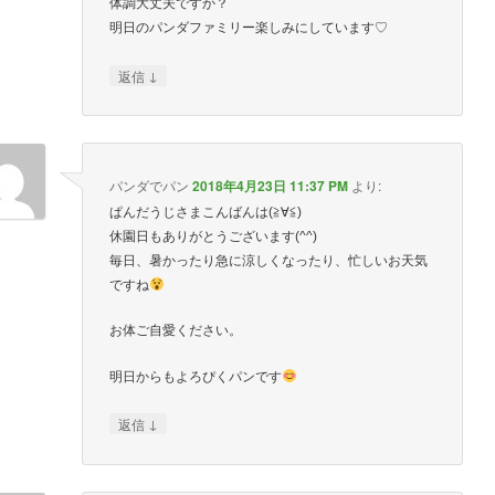
体調大丈夫ですか？
明日のパンダファミリー楽しみにしています♡
↓
返信
パンダでパン
2018年4月23日 11:37 PM
より:
ぱんだうじさまこんばんは(≧∀≦)
休園日もありがとうございます(^^)
毎日、暑かったり急に涼しくなったり、忙しいお天気
ですね
お体ご自愛ください。
明日からもよろぴくパンです
↓
返信