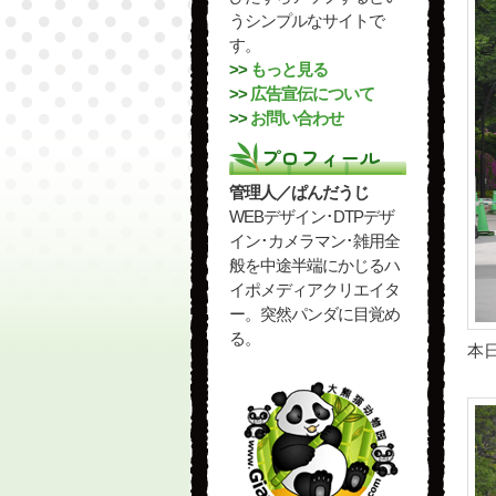
うシンプルなサイトで
す。
>>
もっと見る
>>
広告宣伝について
>>
お問い合わせ
プロフィール
管理人／ぱんだうじ
WEBデザイン･DTPデザ
イン･カメラマン･雑用全
般を中途半端にかじるハ
イポメディアクリエイタ
ー。突然パンダに目覚め
る。
本