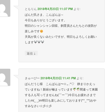
ともりん
2018年4月23日 11:37 PM
より:
ぱんだ氏さま、こんばんは～
今日もありがとうございます。
明日のシャンシャン回収、飼育員さんたちとの攻防が
楽しみです
天気が良くないみたいですが、明日もよろしくお願い
します
↓
返信
きゅーぴー
2018年4月23日 11:41 PM
より:
ぱんだうじ様 こんばんは〜✩.｡.:*♡ 静まりかえっ
ていますね！新緑が極まっています
間違って来園
する人も写ってませんね(￣ー￣)今日もお疲れさまで
したm(_ _)m明日も楽しみにしております(*^_^*)おや
すみなさい☆彡☆彡