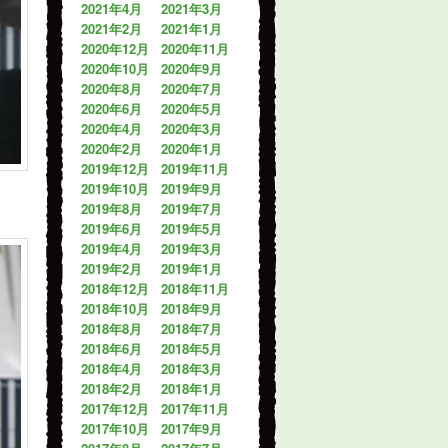
2021年4月
2021年3月
2021年2月
2021年1月
2020年12月
2020年11月
2020年10月
2020年9月
2020年8月
2020年7月
2020年6月
2020年5月
2020年4月
2020年3月
2020年2月
2020年1月
2019年12月
2019年11月
2019年10月
2019年9月
2019年8月
2019年7月
2019年6月
2019年5月
2019年4月
2019年3月
2019年2月
2019年1月
2018年12月
2018年11月
2018年10月
2018年9月
2018年8月
2018年7月
2018年6月
2018年5月
2018年4月
2018年3月
2018年2月
2018年1月
2017年12月
2017年11月
2017年10月
2017年9月