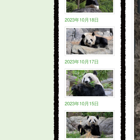
2023年10月18日
2023年10月17日
2023年10月15日