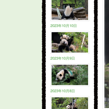
2023年10月10日
2023年10月9日
2023年10月8日