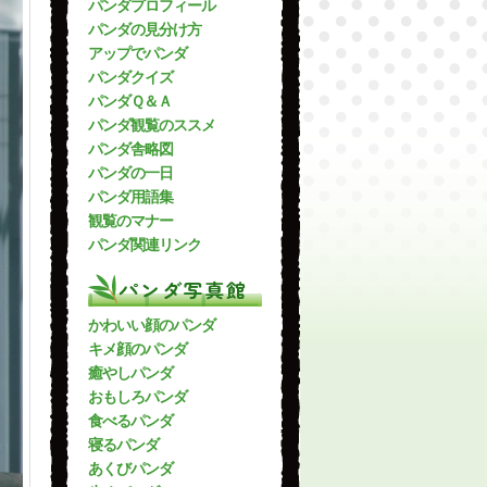
パンダプロフィール
パンダの見分け方
アップでパンダ
パンダクイズ
パンダＱ＆Ａ
パンダ観覧のススメ
パンダ舎略図
パンダの一日
パンダ用語集
観覧のマナー
パンダ関連リンク
パンダ写真館
かわいい顔のパンダ
キメ顔のパンダ
癒やしパンダ
おもしろパンダ
食べるパンダ
寝るパンダ
あくびパンダ