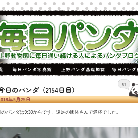
覧
毎日パンダ写真館
上野パンダ基礎知識
毎日パンダ
61
今日のパンダ（2154日目）
2018年5月25日
日のパンダは9:30からです。遠足の団体さんで満杯でした。