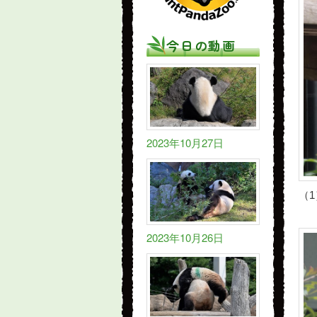
今日の動画
2023年10月27日
（1
2023年10月26日