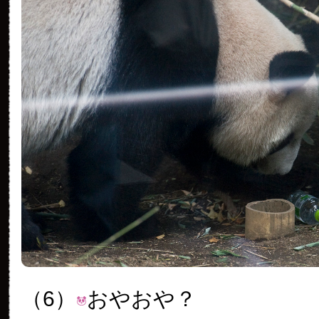
（6）
おやおや？