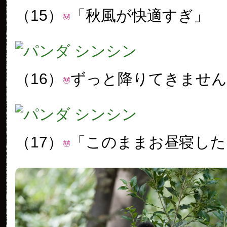
（15）
「秋風が快適すぎ」
（16）
ずっと降りてきません
（17）
「このままお昼寝した