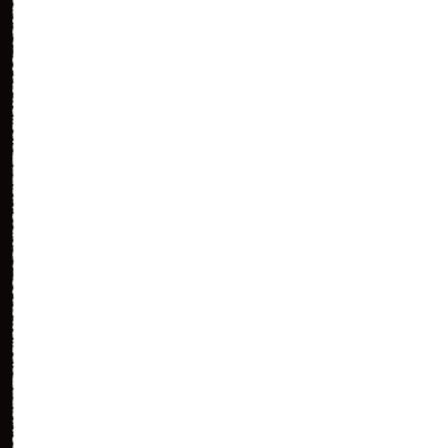
（20）
シンシンは笹に埋もれ