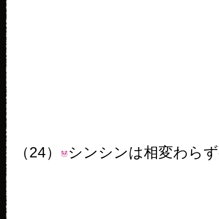
2012年 10月 13日
23:59
ぱんだうじ様 こんばんは。
酔っ払いだったんですか。。
なことあると あいに行くの
ひるんでしまいそうに寝つけ
らも出なかったです。今日だ
ンシンちゃんリーリーくん警
みなさま ぱんだうじ様 本
がとうございます。おつかれ
す。m(_ _)m 今日も無
とっても かわいいシンシン