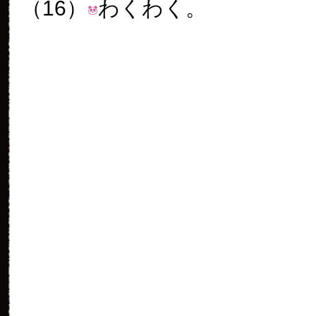
（16）
わくわく。
（17）
おやつプリーズ
（18）
カモーン！
（19）
そんなこんなでトレー