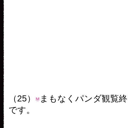
足あげあげ器用で頼もしいリ
んみることができました。
banboo
2012年 10月 14日
01:03
つづく・・・の続き で
モーン！プリーズシンシ
うだそうだ！大事なレポ
あるし！「幸せだぜ」と
かキラキラリーリーくん
かった本当に(~o~)また