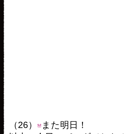
を願って祈らせてくださ
ビーリーマイラブ
2012年 10月 14日
00:26
ぱんだうじさま、こんばんは
昨日のペットボトルは酔っ払
たんですね～。私には苦い経
ので、反省を込めて紹介した
ます。
上海野生動物園に行った時の