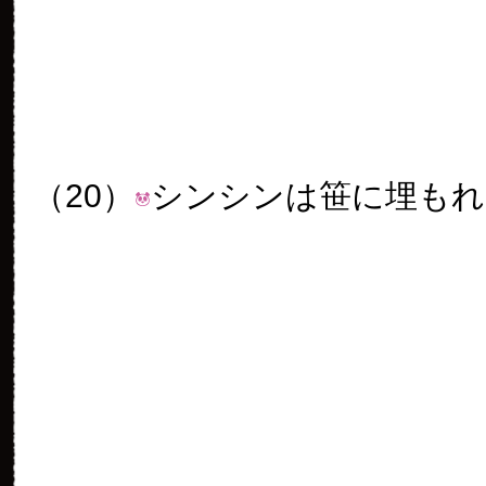
（23）
「幸せだぜ」