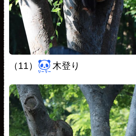
（11）
木登り