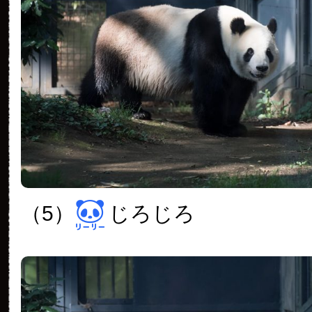
（5）
じろじろ