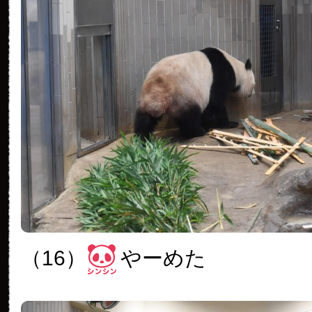
（16）
やーめた