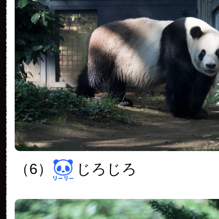
（6）
じろじろ