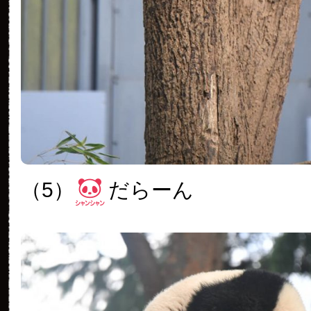
（5）
だらーん