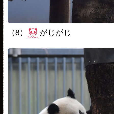
（8）
がじがじ