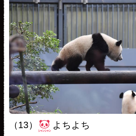
（13）
よちよち