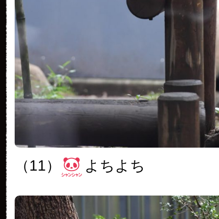
（11）
よちよち