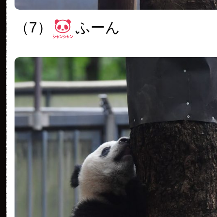
（7）
ふーん