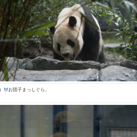
）
お団子まっしぐら。