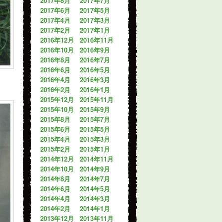
2017年8月
2017年7月
2017年6月
2017年5月
2017年4月
2017年3月
2017年2月
2017年1月
2016年12月
2016年11月
2016年10月
2016年9月
2016年8月
2016年7月
2016年6月
2016年5月
2016年4月
2016年3月
2016年2月
2016年1月
2015年12月
2015年11月
2015年10月
2015年9月
2015年8月
2015年7月
2015年6月
2015年5月
2015年4月
2015年3月
2015年2月
2015年1月
2014年12月
2014年11月
2014年10月
2014年9月
2014年8月
2014年7月
2014年6月
2014年5月
2014年4月
2014年3月
2014年2月
2014年1月
2013年12月
2013年11月