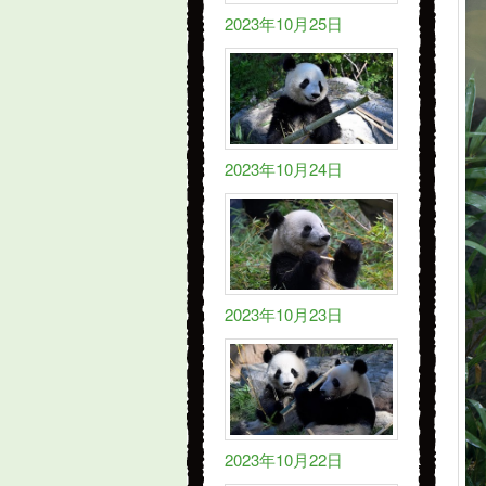
2023年10月25日
2023年10月24日
2023年10月23日
2023年10月22日