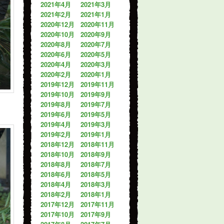
2021年4月
2021年3月
2021年2月
2021年1月
2020年12月
2020年11月
2020年10月
2020年9月
2020年8月
2020年7月
2020年6月
2020年5月
2020年4月
2020年3月
2020年2月
2020年1月
2019年12月
2019年11月
2019年10月
2019年9月
2019年8月
2019年7月
2019年6月
2019年5月
2019年4月
2019年3月
2019年2月
2019年1月
2018年12月
2018年11月
2018年10月
2018年9月
2018年8月
2018年7月
2018年6月
2018年5月
2018年4月
2018年3月
2018年2月
2018年1月
2017年12月
2017年11月
2017年10月
2017年9月