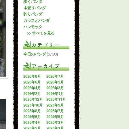
歩くパンダ
木登りパンダ
釣りパンダ
カラスとパンダ
ハンモック
>> すべてを見る
カテゴリー
今日のパンダ
(5,490)
アーカイブ
2026年8月
2026年7月
2026年6月
2026年5月
2026年4月
2026年3月
2026年2月
2026年1月
2025年12月
2025年11月
2025年10月
2025年9月
2025年8月
2025年7月
2025年6月
2025年5月
2025年4月
2025年3月
2025年2月
2025年1月