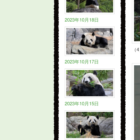
2023年10月18日
（4
2023年10月17日
2023年10月15日