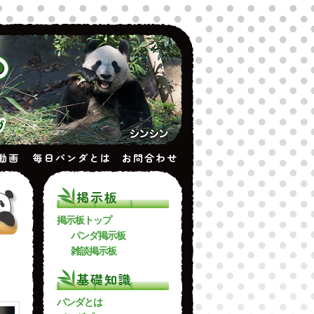
動画
毎日パンダとは
お問合わせ
掲示板
掲示板トップ
パンダ掲示板
雑談掲示板
基礎知識
パンダとは