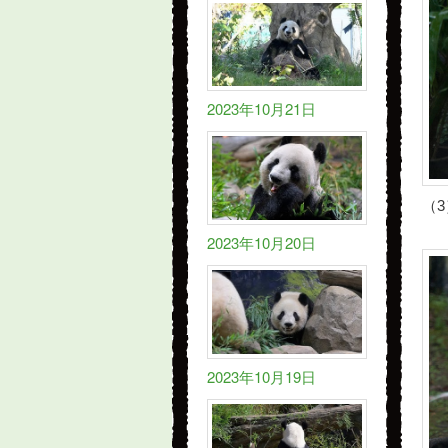
2023年10月21日
（3
2023年10月20日
2023年10月19日