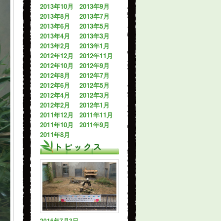
2013年10月
2013年9月
2013年8月
2013年7月
2013年6月
2013年5月
2013年4月
2013年3月
2013年2月
2013年1月
2012年12月
2012年11月
2012年10月
2012年9月
2012年8月
2012年7月
2012年6月
2012年5月
2012年4月
2012年3月
2012年2月
2012年1月
2011年12月
2011年11月
2011年10月
2011年9月
2011年8月
トピックス
2016年7月3日