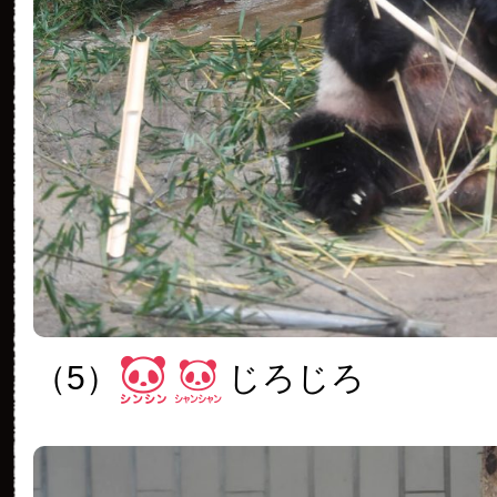
（5）
じろじろ