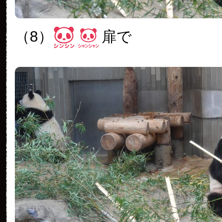
（8）
扉で