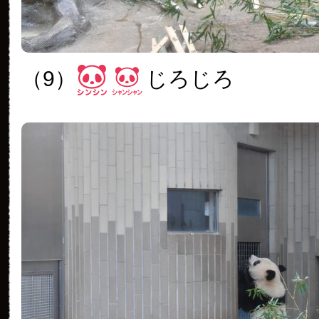
（9）
じろじろ