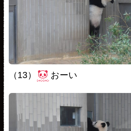
（13）
おーい