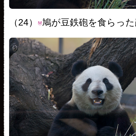
（24）
鳩が豆鉄砲を食らった