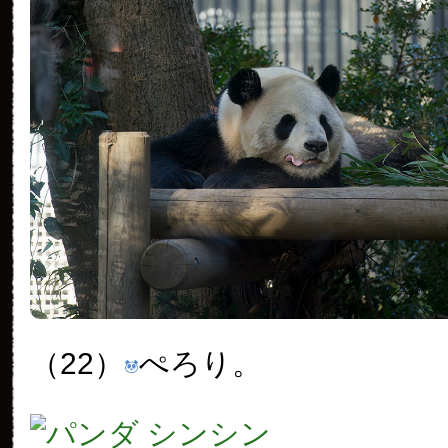
（22）
ぺろり。