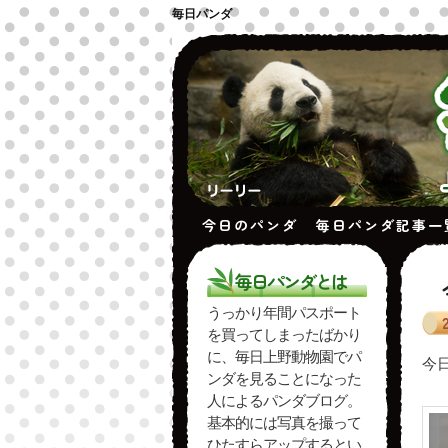
毎日パンダ
今日のパンダ
毎日パンダ記事一
毎日パンダとは
うっかり年間パスポート
を買ってしまったばかり
に、毎日上野動物園でパ
今
ンダを見ることになった
人によるパンダブログ。
基本的には写真を撮って
ひたすらアップするとい