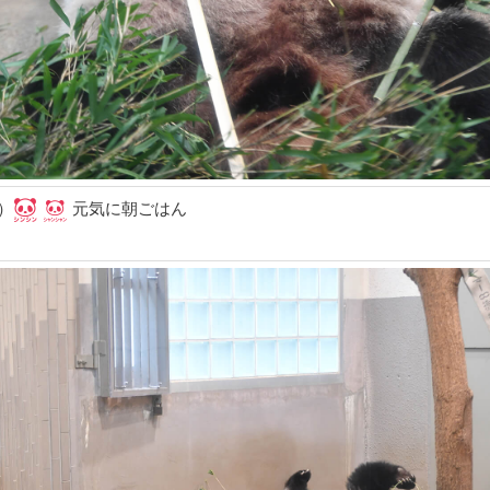
）
元気に朝ごはん