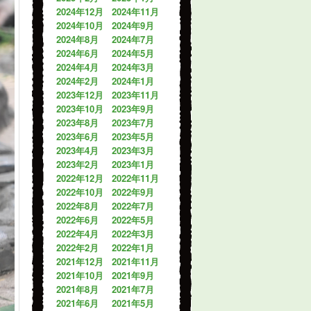
2024年12月
2024年11月
2024年10月
2024年9月
2024年8月
2024年7月
2024年6月
2024年5月
2024年4月
2024年3月
2024年2月
2024年1月
2023年12月
2023年11月
2023年10月
2023年9月
2023年8月
2023年7月
2023年6月
2023年5月
2023年4月
2023年3月
2023年2月
2023年1月
2022年12月
2022年11月
2022年10月
2022年9月
2022年8月
2022年7月
2022年6月
2022年5月
2022年4月
2022年3月
2022年2月
2022年1月
2021年12月
2021年11月
2021年10月
2021年9月
2021年8月
2021年7月
2021年6月
2021年5月