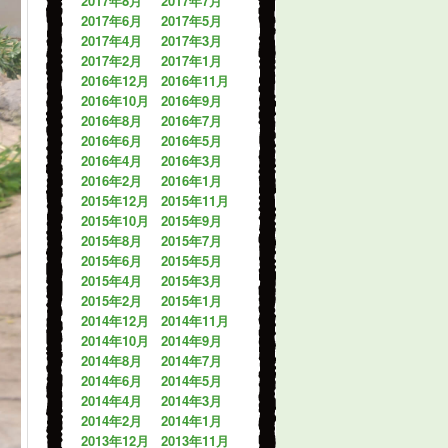
2017年8月
2017年7月
2017年6月
2017年5月
2017年4月
2017年3月
2017年2月
2017年1月
2016年12月
2016年11月
2016年10月
2016年9月
2016年8月
2016年7月
2016年6月
2016年5月
2016年4月
2016年3月
2016年2月
2016年1月
2015年12月
2015年11月
2015年10月
2015年9月
2015年8月
2015年7月
2015年6月
2015年5月
2015年4月
2015年3月
2015年2月
2015年1月
2014年12月
2014年11月
2014年10月
2014年9月
2014年8月
2014年7月
2014年6月
2014年5月
2014年4月
2014年3月
2014年2月
2014年1月
2013年12月
2013年11月