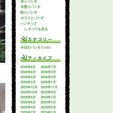
歩くパンダ
木登りパンダ
釣りパンダ
カラスとパンダ
ハンモック
>> すべてを見る
カテゴリー
今日のパンダ
(5,489)
アーカイブ
2026年8月
2026年7月
2026年6月
2026年5月
2026年4月
2026年3月
2026年2月
2026年1月
2025年12月
2025年11月
2025年10月
2025年9月
2025年8月
2025年7月
2025年6月
2025年5月
2025年4月
2025年3月
2025年2月
2025年1月