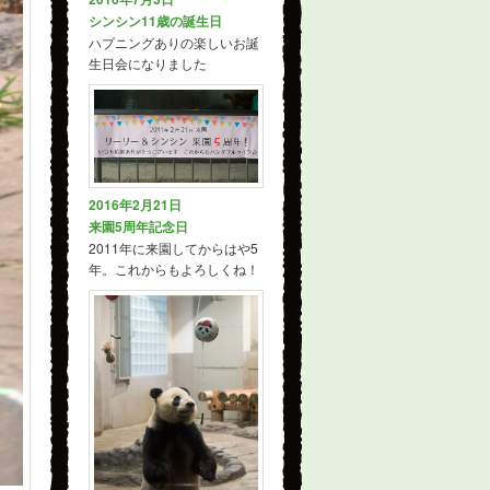
シンシン11歳の誕生日
ハプニングありの楽しいお誕
生日会になりました
2016年2月21日
来園5周年記念日
2011年に来園してからはや5
年。これからもよろしくね！