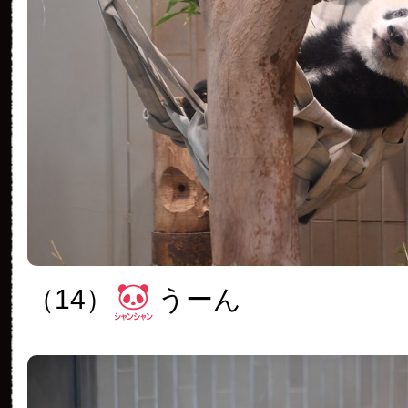
（14）
うーん