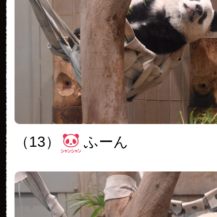
（13）
ふーん