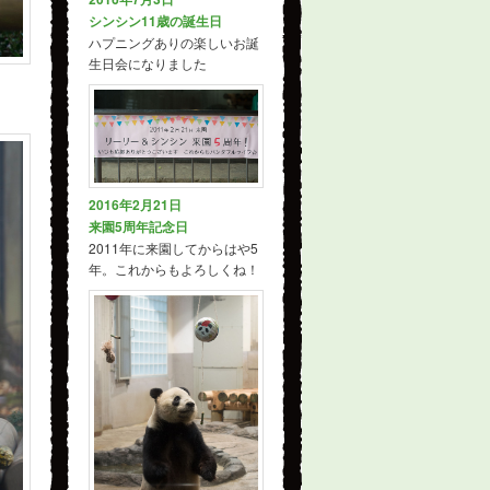
シンシン11歳の誕生日
ハプニングありの楽しいお誕
生日会になりました
2016年2月21日
来園5周年記念日
2011年に来園してからはや5
年。これからもよろしくね！