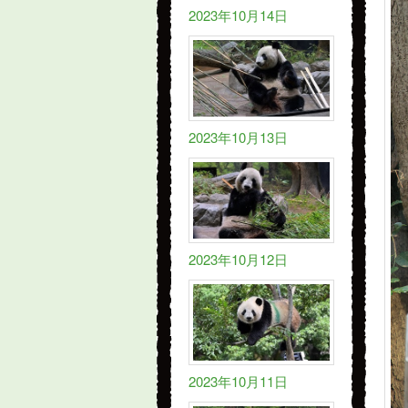
2023年10月14日
2023年10月13日
2023年10月12日
2023年10月11日