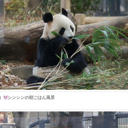
）
シンシンの朝ごはん風景