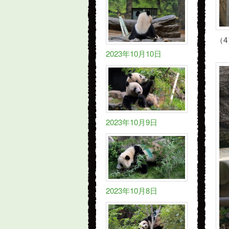
（4
2023年10月10日
2023年10月9日
2023年10月8日