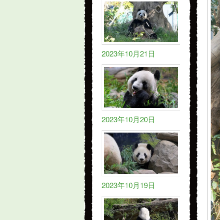
2023年10月21日
2023年10月20日
2023年10月19日