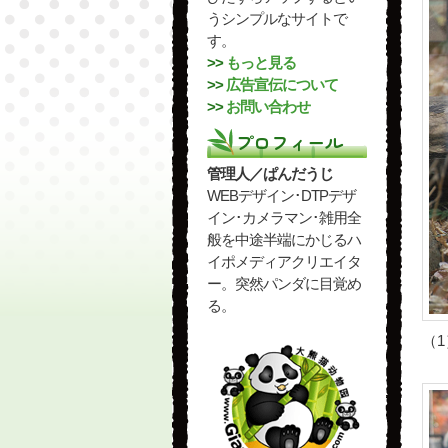
うシンプルなサイトで
す。
>>
もっと見る
>>
広告宣伝について
>>
お問い合わせ
プロフィール
管理人／ぱんだうじ
WEBデザイン･DTPデザ
イン･カメラマン･雑用全
般を中途半端にかじるハ
イポメディアクリエイタ
ー。突然パンダに目覚め
る。
（1