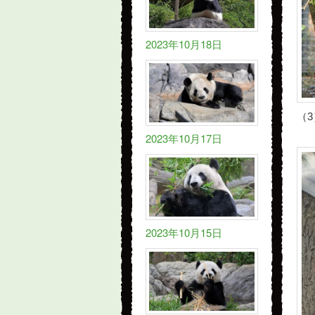
2023年10月18日
（3
2023年10月17日
2023年10月15日