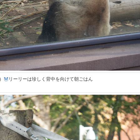
）
リーリーは珍しく背中を向けて朝ごはん