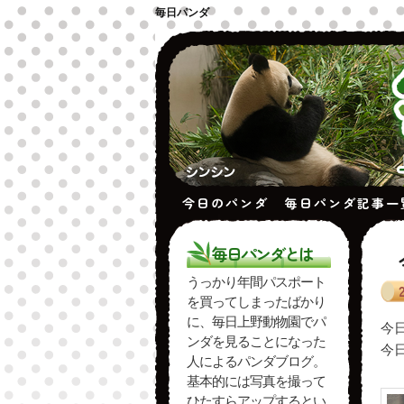
毎日パンダ
今日のパンダ
毎日パンダ記事一
毎日パンダとは
うっかり年間パスポート
を買ってしまったばかり
に、毎日上野動物園でパ
今
ンダを見ることになった
今
人によるパンダブログ。
基本的には写真を撮って
ひたすらアップするとい