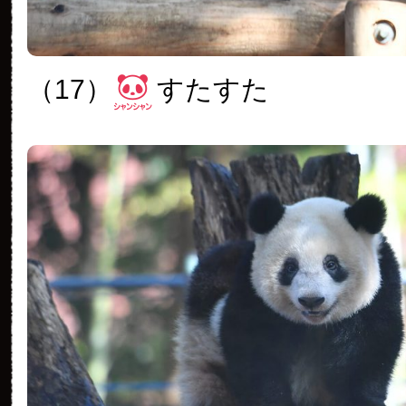
（17）
すたすた