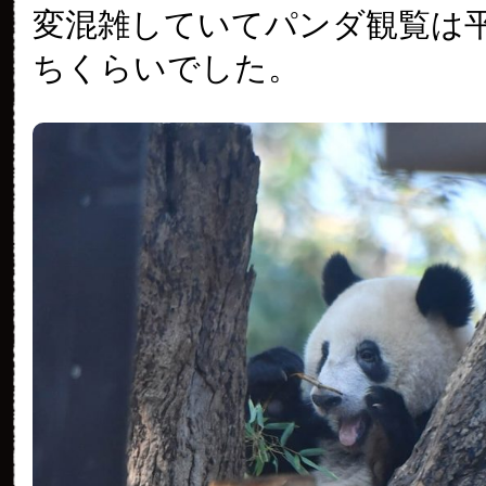
変混雑していてパンダ観覧は平
ちくらいでした。