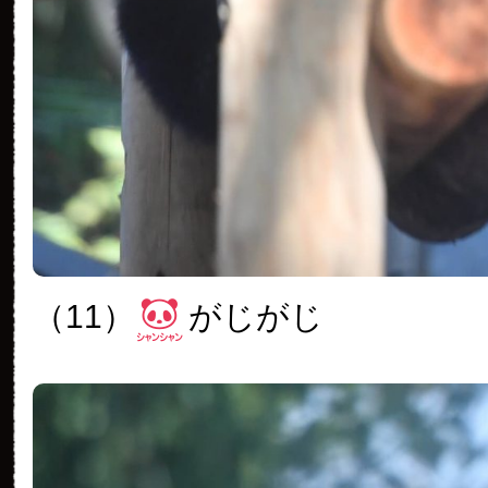
（11）
がじがじ