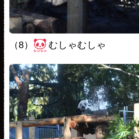
（8）
むしゃむしゃ