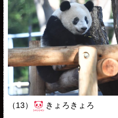
（13）
きょろきょろ