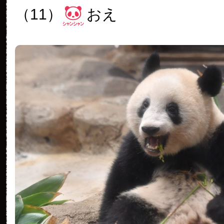
（11）
おえ