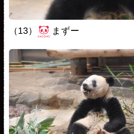
（13）
まずー