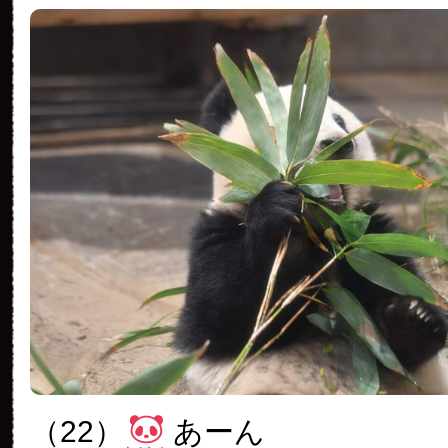
（22）
あーん