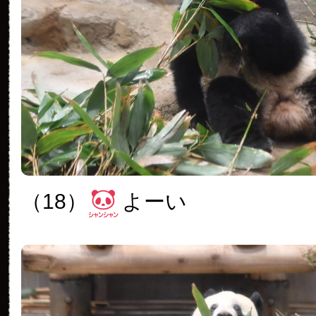
（18）
よーい