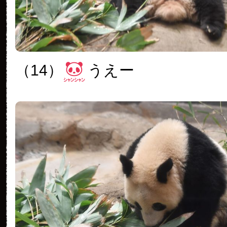
（14）
うえー