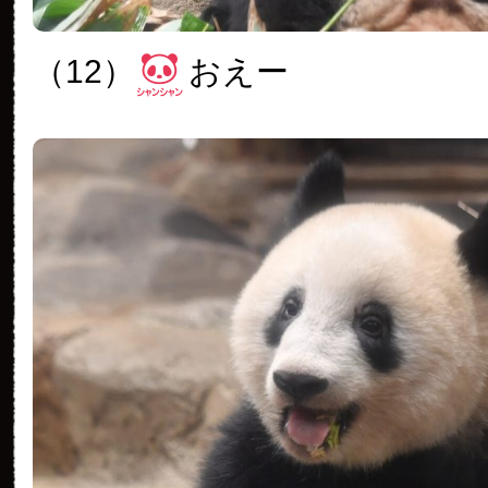
（12）
おえー