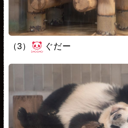
（3）
ぐだー