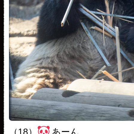
（18）
あーん