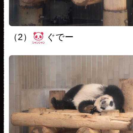
（2）
ぐでー