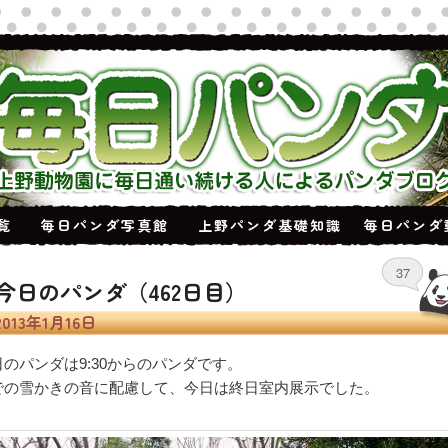
覧
毎日パンダ写真館
上野パンダ基礎知識
毎日パンダ
37
今日のパンダ（462日目）
2013年1月16日
日のパンダは9:30からのパンダです。
での雪かきの音に配慮して、今日は終日室内展示でした。