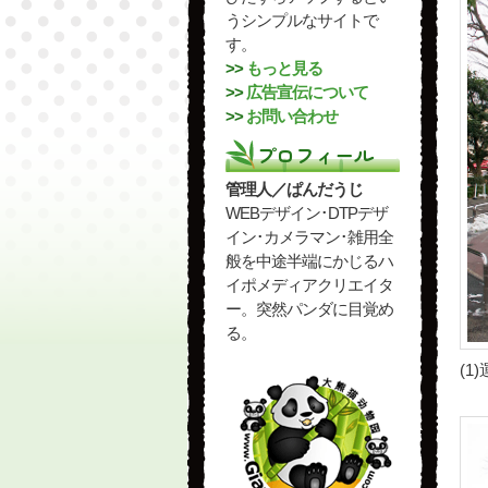
うシンプルなサイトで
す。
>>
もっと見る
>>
広告宣伝について
>>
お問い合わせ
プロフィール
管理人／ぱんだうじ
WEBデザイン･DTPデザ
イン･カメラマン･雑用全
般を中途半端にかじるハ
イポメディアクリエイタ
ー。突然パンダに目覚め
る。
(