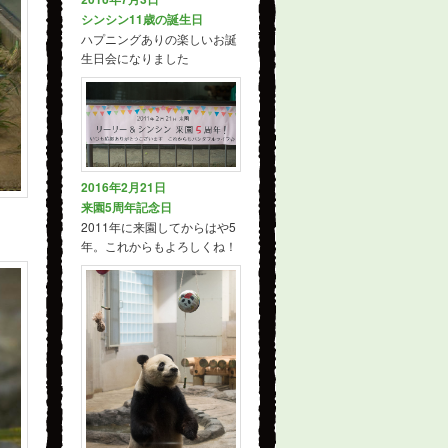
シンシン11歳の誕生日
ハプニングありの楽しいお誕
生日会になりました
2016年2月21日
来園5周年記念日
2011年に来園してからはや5
年。これからもよろしくね！