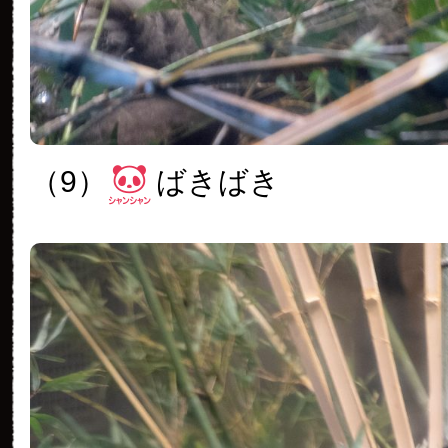
（9）
ばきばき