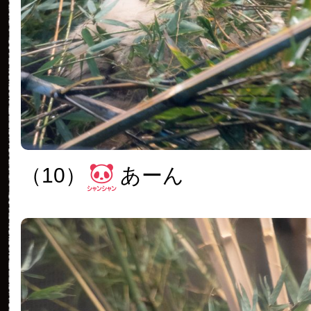
（10）
あーん