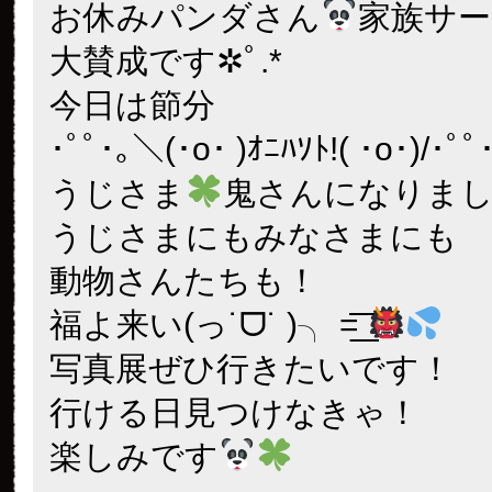
お休みパンダさん
家族サ
大賛成です✲ﾟ.*
今日は節分
･ﾟﾟ･｡＼(･o･ )ｵﾆﾊｿﾄ!( ･o･)/･ﾟﾟ
うじさま
鬼さんになりま
うじさまにもみなさまにも
動物さんたちも！
福よ来い(っ˙ᗜ˙ )╮ =͟͟͞͞
写真展ぜひ行きたいです！
行ける日見つけなきゃ！
楽しみです