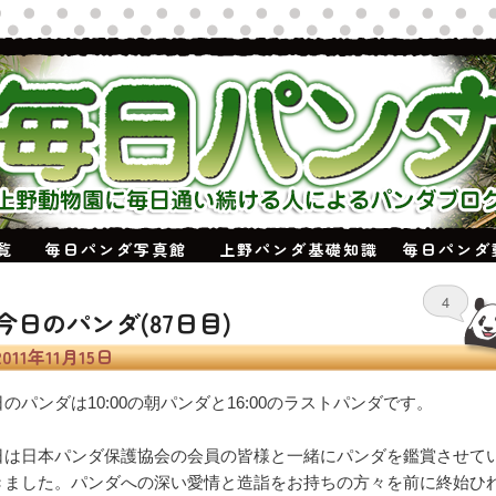
覧
毎日パンダ写真館
上野パンダ基礎知識
毎日パンダ
4
今日のパンダ(87日目)
2011年11月15日
のパンダは10:00の朝パンダと16:00のラストパンダです。
日は日本パンダ保護協会の会員の皆様と一緒にパンダを鑑賞させて
きました。パンダへの深い愛情と造詣をお持ちの方々を前に終始ひ