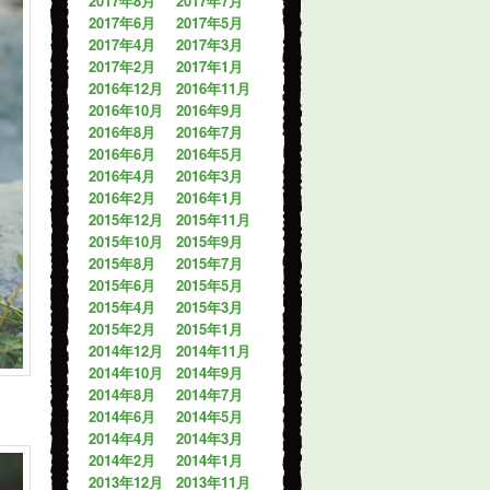
2017年8月
2017年7月
2017年6月
2017年5月
2017年4月
2017年3月
2017年2月
2017年1月
2016年12月
2016年11月
2016年10月
2016年9月
2016年8月
2016年7月
2016年6月
2016年5月
2016年4月
2016年3月
2016年2月
2016年1月
2015年12月
2015年11月
2015年10月
2015年9月
2015年8月
2015年7月
2015年6月
2015年5月
2015年4月
2015年3月
2015年2月
2015年1月
2014年12月
2014年11月
2014年10月
2014年9月
2014年8月
2014年7月
2014年6月
2014年5月
2014年4月
2014年3月
2014年2月
2014年1月
2013年12月
2013年11月