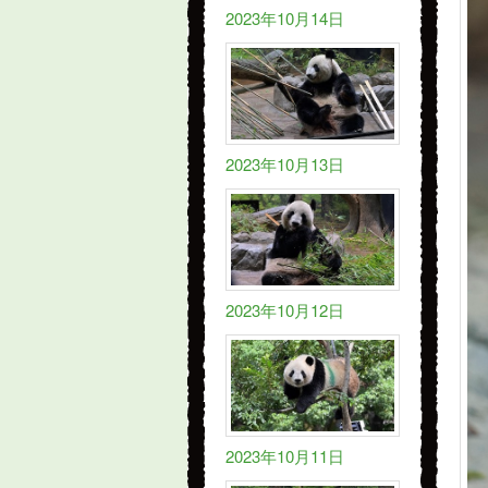
2023年10月14日
2023年10月13日
2023年10月12日
2023年10月11日