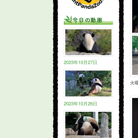
今日の動画
2023年10月27日
火
2023年10月26日