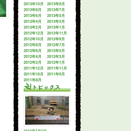
2013年10月
2013年9月
2013年8月
2013年7月
2013年6月
2013年5月
2013年4月
2013年3月
2013年2月
2013年1月
2012年12月
2012年11月
2012年10月
2012年9月
2012年8月
2012年7月
2012年6月
2012年5月
2012年4月
2012年3月
2012年2月
2012年1月
2011年12月
2011年11月
2011年10月
2011年9月
2011年8月
トピックス
2016年7月3日