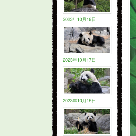
2023年10月18日
2023年10月17日
2023年10月15日