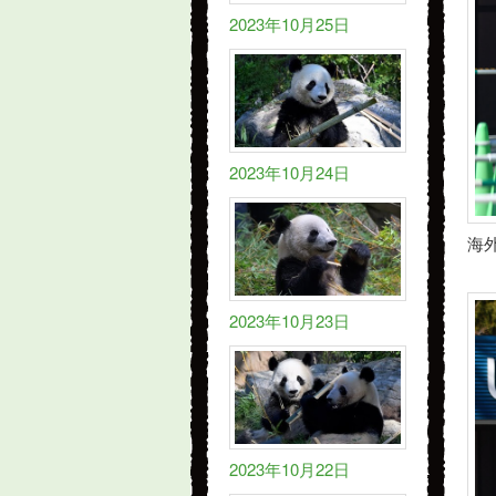
2023年10月25日
2023年10月24日
海
2023年10月23日
2023年10月22日