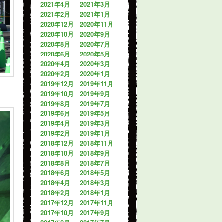
2021年4月
2021年3月
2021年2月
2021年1月
2020年12月
2020年11月
2020年10月
2020年9月
2020年8月
2020年7月
2020年6月
2020年5月
2020年4月
2020年3月
2020年2月
2020年1月
2019年12月
2019年11月
2019年10月
2019年9月
2019年8月
2019年7月
2019年6月
2019年5月
2019年4月
2019年3月
2019年2月
2019年1月
2018年12月
2018年11月
2018年10月
2018年9月
2018年8月
2018年7月
2018年6月
2018年5月
2018年4月
2018年3月
2018年2月
2018年1月
2017年12月
2017年11月
2017年10月
2017年9月