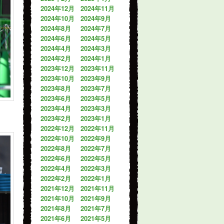
2024年12月
2024年11月
2024年10月
2024年9月
2024年8月
2024年7月
2024年6月
2024年5月
2024年4月
2024年3月
2024年2月
2024年1月
2023年12月
2023年11月
2023年10月
2023年9月
2023年8月
2023年7月
2023年6月
2023年5月
2023年4月
2023年3月
2023年2月
2023年1月
2022年12月
2022年11月
2022年10月
2022年9月
2022年8月
2022年7月
2022年6月
2022年5月
2022年4月
2022年3月
2022年2月
2022年1月
2021年12月
2021年11月
2021年10月
2021年9月
2021年8月
2021年7月
2021年6月
2021年5月