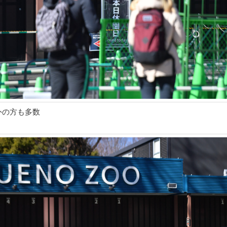
外の方も多数