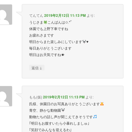
てんてん
2019年2月12日 11:13 PM
より:
うじさま
こんばんは✩.*˚
休園でも上野下車ですね
お疲れさまです
明日からまた楽しみにしています
♥
毎日ありがとうございます
明日はお天気ですね☀
↓
返信
もも(仮)
2019年2月12日 11:13 PM
より:
氏様、休園日のお写真ありがとうございます
青空、静かな動物園
動物たちの話し声が聞こえてきそうです
｢明日もお腹すいたら小暴れしましゅ｣
｢笑顔でみんなを迎えるわ｣