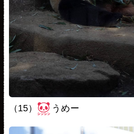
（15）
うめー