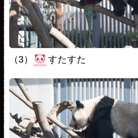
（3）
すたすた