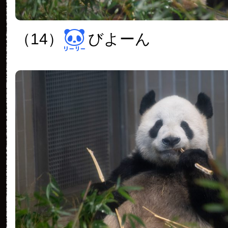
（14）
びよーん