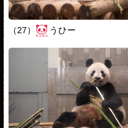
（27）
うひー