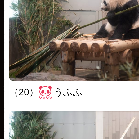
（20）
うふふ