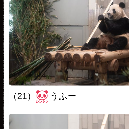
（21）
うふー