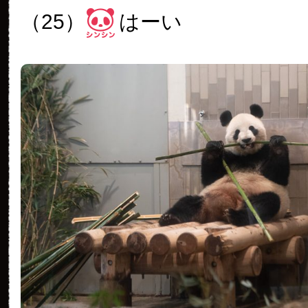
（25）
はーい