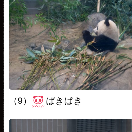
（9）
ぱきぱき