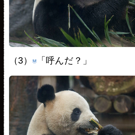
（3）
「呼んだ？」