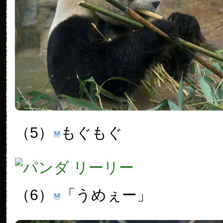
（5）
もぐもぐ
（6）
「うめぇー」