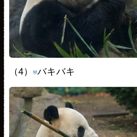
（4）
バキバキ