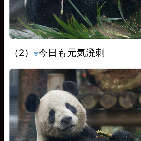
（2）
今日も元気溌剌