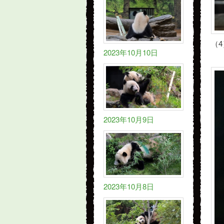
（4
2023年10月10日
2023年10月9日
2023年10月8日