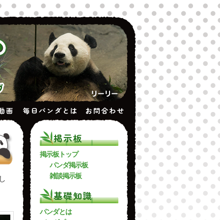
動画
毎日パンダとは
お問合わせ
掲示板
掲示板トップ
パンダ掲示板
雑談掲示板
し
基礎知識
パンダとは