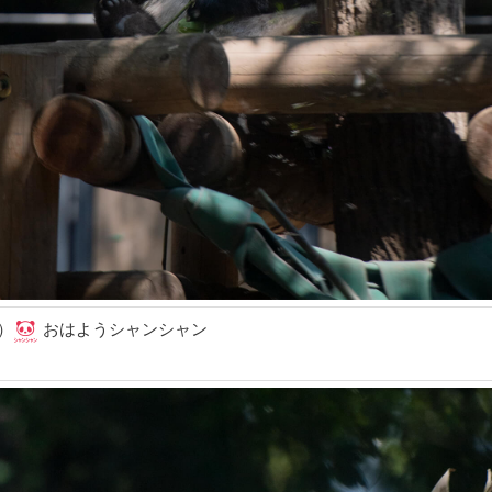
）
おはようシャンシャン