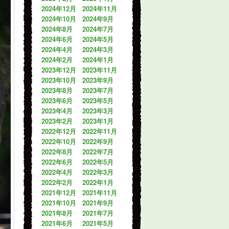
2024年12月
2024年11月
2024年10月
2024年9月
2024年8月
2024年7月
2024年6月
2024年5月
2024年4月
2024年3月
2024年2月
2024年1月
2023年12月
2023年11月
2023年10月
2023年9月
2023年8月
2023年7月
2023年6月
2023年5月
2023年4月
2023年3月
2023年2月
2023年1月
2022年12月
2022年11月
2022年10月
2022年9月
2022年8月
2022年7月
2022年6月
2022年5月
2022年4月
2022年3月
2022年2月
2022年1月
2021年12月
2021年11月
2021年10月
2021年9月
2021年8月
2021年7月
2021年6月
2021年5月