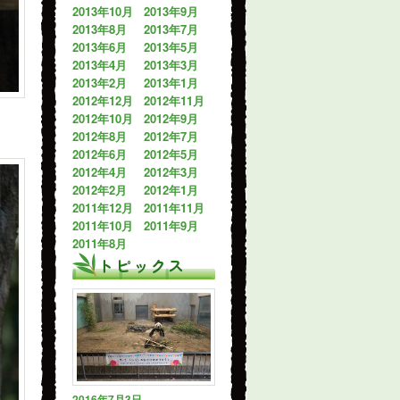
2013年10月
2013年9月
2013年8月
2013年7月
2013年6月
2013年5月
2013年4月
2013年3月
2013年2月
2013年1月
2012年12月
2012年11月
2012年10月
2012年9月
2012年8月
2012年7月
2012年6月
2012年5月
2012年4月
2012年3月
2012年2月
2012年1月
2011年12月
2011年11月
2011年10月
2011年9月
2011年8月
トピックス
2016年7月3日