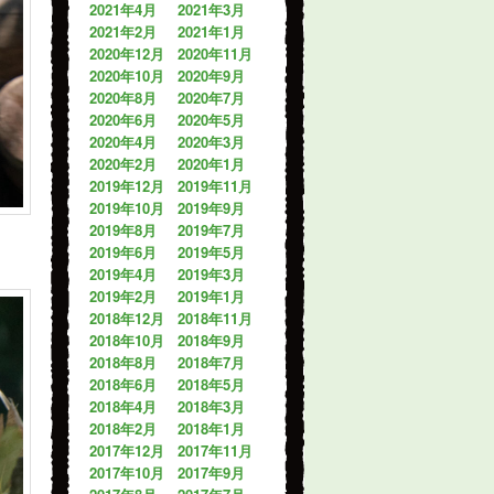
2021年4月
2021年3月
2021年2月
2021年1月
2020年12月
2020年11月
2020年10月
2020年9月
2020年8月
2020年7月
2020年6月
2020年5月
2020年4月
2020年3月
2020年2月
2020年1月
2019年12月
2019年11月
2019年10月
2019年9月
2019年8月
2019年7月
2019年6月
2019年5月
2019年4月
2019年3月
2019年2月
2019年1月
2018年12月
2018年11月
2018年10月
2018年9月
2018年8月
2018年7月
2018年6月
2018年5月
2018年4月
2018年3月
2018年2月
2018年1月
2017年12月
2017年11月
2017年10月
2017年9月