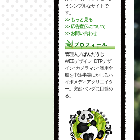
うシンプルなサイトで
す。
>>
もっと見る
>>
広告宣伝について
>>
お問い合わせ
プロフィール
管理人／ぱんだうじ
WEBデザイン･DTPデザ
イン･カメラマン･雑用全
般を中途半端にかじるハ
イポメディアクリエイタ
ー。突然パンダに目覚め
る。