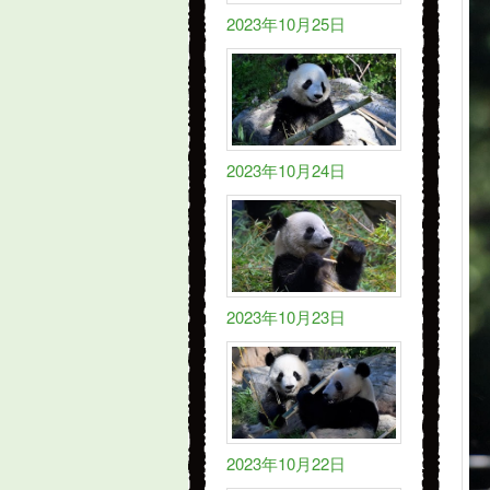
2023年10月25日
2023年10月24日
2023年10月23日
2023年10月22日