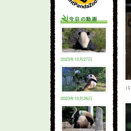
今日の動画
2023年10月27日
（1
2023年10月26日