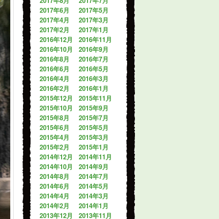
2017年8月
2017年7月
2017年6月
2017年5月
2017年4月
2017年3月
2017年2月
2017年1月
2016年12月
2016年11月
2016年10月
2016年9月
2016年8月
2016年7月
2016年6月
2016年5月
2016年4月
2016年3月
2016年2月
2016年1月
2015年12月
2015年11月
2015年10月
2015年9月
2015年8月
2015年7月
2015年6月
2015年5月
2015年4月
2015年3月
2015年2月
2015年1月
2014年12月
2014年11月
2014年10月
2014年9月
2014年8月
2014年7月
2014年6月
2014年5月
2014年4月
2014年3月
2014年2月
2014年1月
2013年12月
2013年11月