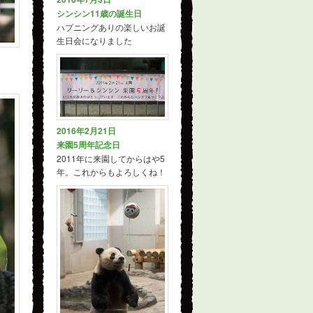
シンシン11歳の誕生日
ハプニングありの楽しいお誕
生日会になりました
2016年2月21日
来園5周年記念日
2011年に来園してからはや5
年。これからもよろしくね！