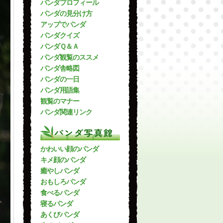
パンダプロフィール
パンダの見分け方
アップでパンダ
パンダクイズ
パンダＱ＆Ａ
パンダ観覧のススメ
パンダ舎略図
パンダの一日
パンダ用語集
観覧のマナー
パンダ関連リンク
パンダ写真館
かわいい顔のパンダ
キメ顔のパンダ
癒やしパンダ
おもしろパンダ
食べるパンダ
寝るパンダ
あくびパンダ