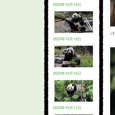
2023年10月14日
（3
2023年10月13日
2023年10月12日
2023年10月11日