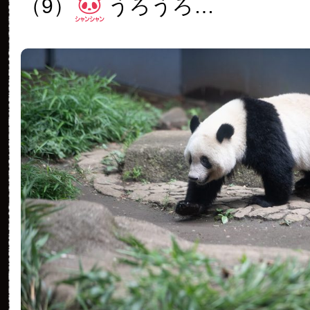
（9）
うろうろ…