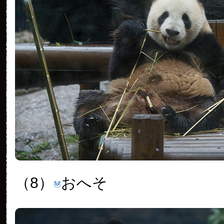
（8）
おへそ