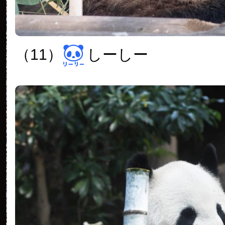
（11）
しーしー