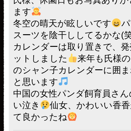
ます
冬空の晴天が眩しいです
パ
スーツを陰干ししてるかな(笑
カレンダーは取り置きで、発
ットしました
来年も氏様
のシャン子カレンダーに囲ま
と思います
中国の女性パンダ飼育員さん
い泣き
仙女、かわいい香香
て良かったね