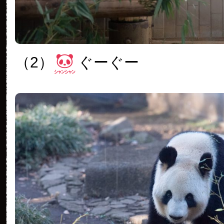
（2）
ぐーぐー