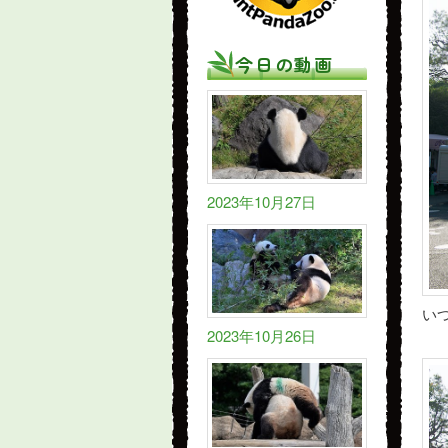
今日の動画
2023年10月27日
い
2023年10月26日