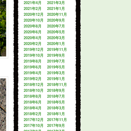
2021年4月
2021年3月
2021年2月
2021年1月
2020年12月
2020年11月
2020年10月
2020年9月
2020年8月
2020年7月
2020年6月
2020年5月
2020年4月
2020年3月
2020年2月
2020年1月
2019年12月
2019年11月
2019年10月
2019年9月
2019年8月
2019年7月
2019年6月
2019年5月
2019年4月
2019年3月
2019年2月
2019年1月
2018年12月
2018年11月
2018年10月
2018年9月
2018年8月
2018年7月
2018年6月
2018年5月
2018年4月
2018年3月
2018年2月
2018年1月
2017年12月
2017年11月
2017年10月
2017年9月