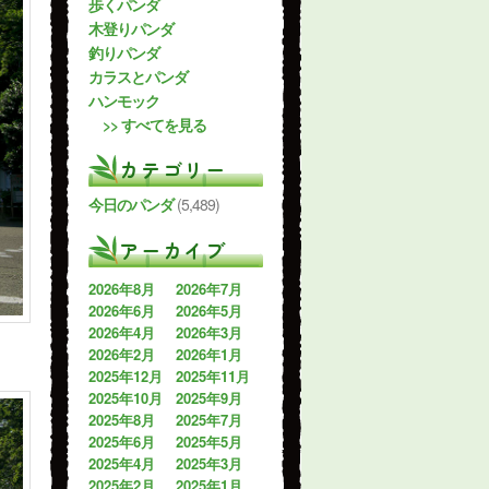
歩くパンダ
木登りパンダ
釣りパンダ
カラスとパンダ
ハンモック
>> すべてを見る
カテゴリー
今日のパンダ
(5,489)
アーカイブ
2026年8月
2026年7月
2026年6月
2026年5月
2026年4月
2026年3月
2026年2月
2026年1月
2025年12月
2025年11月
2025年10月
2025年9月
2025年8月
2025年7月
2025年6月
2025年5月
2025年4月
2025年3月
2025年2月
2025年1月