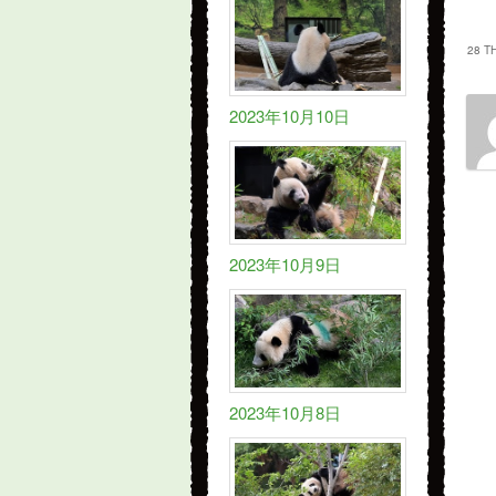
28 T
2023年10月10日
2023年10月9日
2023年10月8日