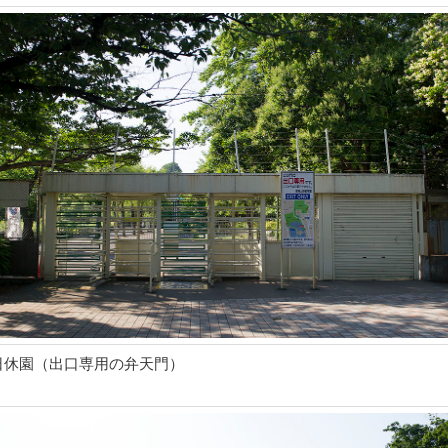
日休園（出口専用の弁天門）