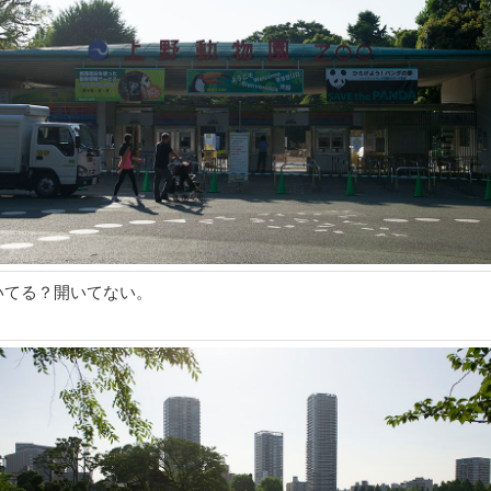
いてる？開いてない。