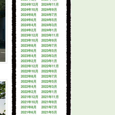
2024年12月
2024年11月
2024年10月
2024年9月
2024年8月
2024年7月
2024年6月
2024年5月
2024年4月
2024年3月
2024年2月
2024年1月
2023年12月
2023年11月
2023年10月
2023年9月
2023年8月
2023年7月
2023年6月
2023年5月
2023年4月
2023年3月
2023年2月
2023年1月
2022年12月
2022年11月
2022年10月
2022年9月
2022年8月
2022年7月
2022年6月
2022年5月
2022年4月
2022年3月
2022年2月
2022年1月
2021年12月
2021年11月
2021年10月
2021年9月
2021年8月
2021年7月
2021年6月
2021年5月