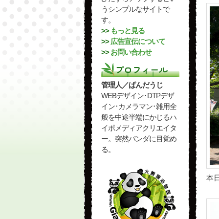
うシンプルなサイトで
す。
>>
もっと見る
>>
広告宣伝について
>>
お問い合わせ
プロフィール
管理人／ぱんだうじ
WEBデザイン･DTPデザ
イン･カメラマン･雑用全
般を中途半端にかじるハ
イポメディアクリエイタ
ー。突然パンダに目覚め
る。
本