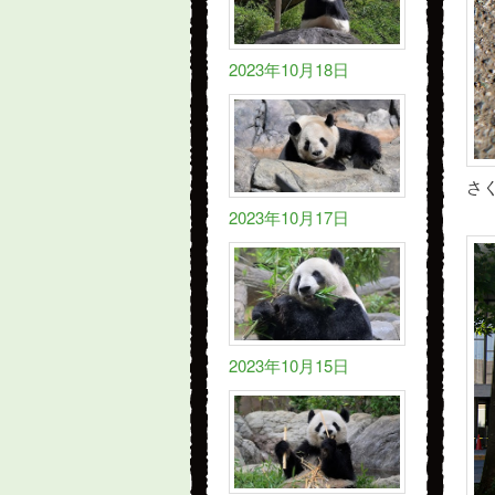
2023年10月18日
さ
2023年10月17日
2023年10月15日