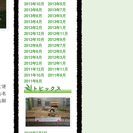
2013年10月
2013年9月
2013年8月
2013年7月
2013年6月
2013年5月
2013年4月
2013年3月
2013年2月
2013年1月
2012年12月
2012年11月
2012年10月
2012年9月
2012年8月
2012年7月
2012年6月
2012年5月
2012年4月
2012年3月
2012年2月
2012年1月
2011年12月
2011年11月
2011年10月
2011年9月
2011年8月
ご迷
トピックス
お名
お願
2016年7月3日