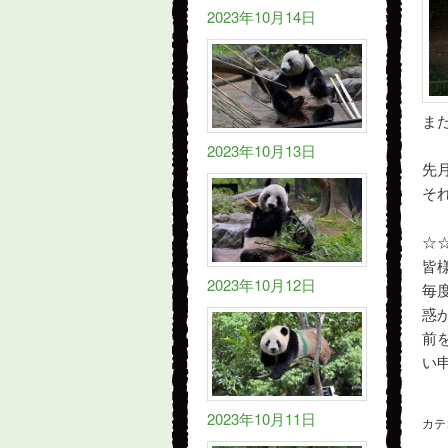
2023年10月14日
ま
2023年10月13日
先
そ
☆
皆
2023年10月12日
毎
惑
前
い
2023年10月11日
カテ