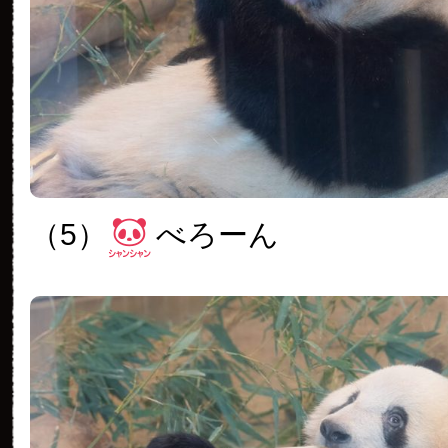
（5）
べろーん