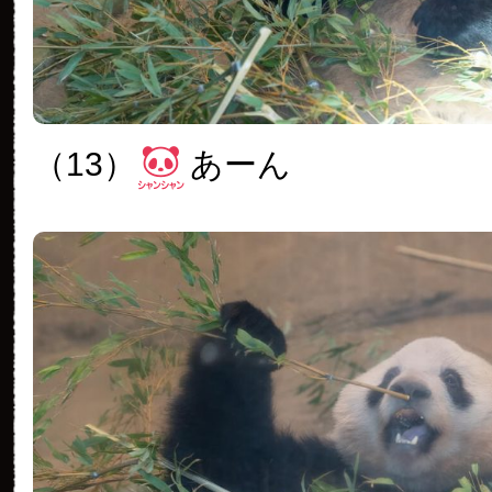
（13）
あーん