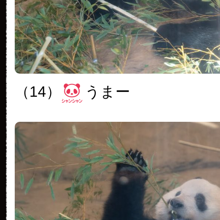
（14）
うまー