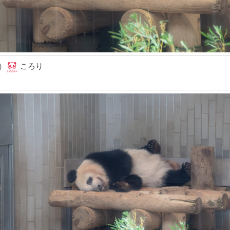
）
ころり