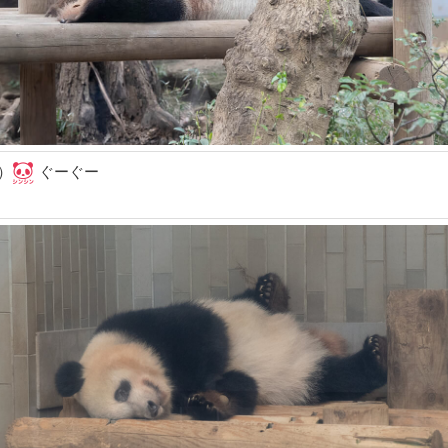
）
ぐーぐー