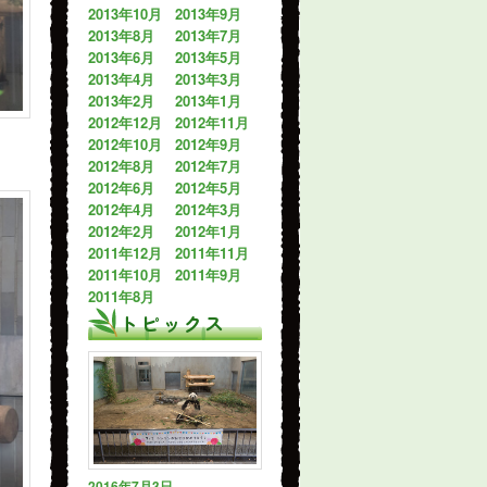
2013年10月
2013年9月
2013年8月
2013年7月
2013年6月
2013年5月
2013年4月
2013年3月
2013年2月
2013年1月
2012年12月
2012年11月
2012年10月
2012年9月
2012年8月
2012年7月
2012年6月
2012年5月
2012年4月
2012年3月
2012年2月
2012年1月
2011年12月
2011年11月
2011年10月
2011年9月
2011年8月
トピックス
2016年7月3日