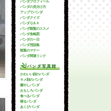
パンダプロフィール
パンダの見分け方
アップでパンダ
パンダクイズ
パンダＱ＆Ａ
パンダ観覧のススメ
パンダ舎略図
パンダの一日
パンダ用語集
観覧のマナー
パンダ関連リンク
パンダ写真館
かわいい顔のパンダ
キメ顔のパンダ
癒やしパンダ
おもしろパンダ
食べるパンダ
寝るパンダ
あくびパンダ