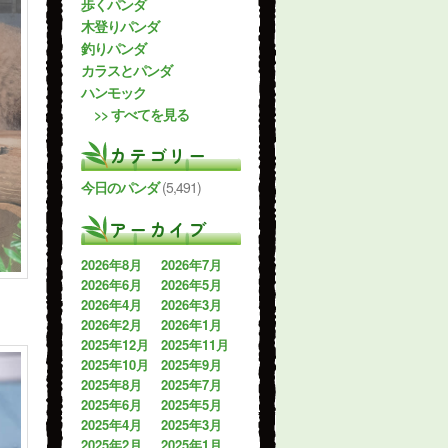
歩くパンダ
木登りパンダ
釣りパンダ
カラスとパンダ
ハンモック
>> すべてを見る
カテゴリー
今日のパンダ
(5,491)
アーカイブ
2026年8月
2026年7月
2026年6月
2026年5月
2026年4月
2026年3月
2026年2月
2026年1月
2025年12月
2025年11月
2025年10月
2025年9月
2025年8月
2025年7月
2025年6月
2025年5月
2025年4月
2025年3月
2025年2月
2025年1月