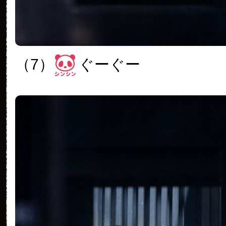
（7）
ぐーぐー